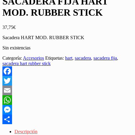
SACADERA FIJA HART
MOD. RUBBER STICK
37,75
€
Sacadera HART MOD. RUBBER STICK
Sin existencias
Categoría:
Accesorios
Etiquetas:
hart
,
sacadera
,
sacadera fija
,
sacadera hart rubber stick
Facebook
Twitter
Email
WhatsApp
Messenger
Share
Descripción