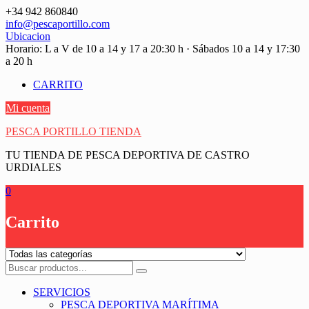
Saltar
+34 942 860840
contenido
info@pescaportillo.com
Ubicacion
Horario: L a V de 10 a 14 y 17 a 20:30 h · Sábados 10 a 14 y 17:30
a 20 h
CARRITO
Mi cuenta
PESCA PORTILLO TIENDA
TU TIENDA DE PESCA DEPORTIVA DE CASTRO
URDIALES
0
Carrito
SERVICIOS
PESCA DEPORTIVA MARÍTIMA