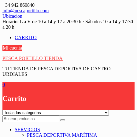
Saltar
+34 942 860840
contenido
info@pescaportillo.com
Ubicacion
Horario: L a V de 10 a 14 y 17 a 20:30 h · Sábados 10 a 14 y 17:30
a 20 h
CARRITO
Mi cuenta
PESCA PORTILLO TIENDA
TU TIENDA DE PESCA DEPORTIVA DE CASTRO
URDIALES
0
Carrito
SERVICIOS
PESCA DEPORTIVA MARÍTIMA