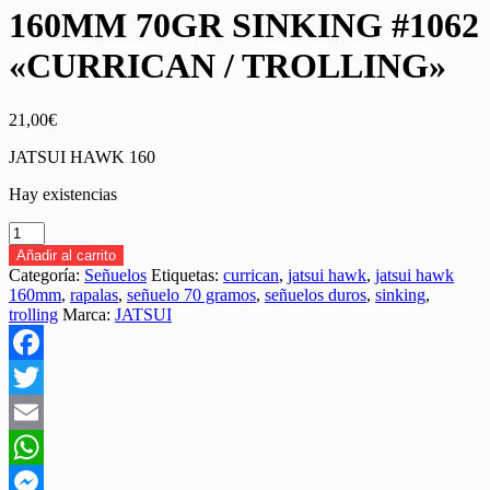
160MM 70GR SINKING #1062
«CURRICAN / TROLLING»
21,00
€
JATSUI HAWK 160
Hay existencias
SEÑUELO
JATSUI
Añadir al carrito
HAWK
Categoría:
Señuelos
Etiquetas:
currican
,
jatsui hawk
,
jatsui hawk
160MM
160mm
,
rapalas
,
señuelo 70 gramos
,
señuelos duros
,
sinking
,
70GR
trolling
Marca:
JATSUI
SINKING
#1062
"CURRICAN
Facebook
/
TROLLING"
Twitter
cantidad
Email
WhatsApp