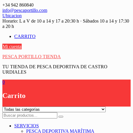
Saltar
+34 942 860840
contenido
info@pescaportillo.com
Ubicacion
Horario: L a V de 10 a 14 y 17 a 20:30 h · Sábados 10 a 14 y 17:30
a 20 h
CARRITO
Mi cuenta
PESCA PORTILLO TIENDA
TU TIENDA DE PESCA DEPORTIVA DE CASTRO
URDIALES
0
Carrito
SERVICIOS
PESCA DEPORTIVA MARÍTIMA