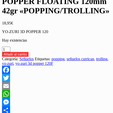
POPPER FLOATING 120mm
42gr «POPPING/TROLLING»
18,95
€
YO-ZURI 3D POPPER 120
Hay existencias
SEÑUELO
YO-
Añadir al carrito
ZURI
Categoría:
Señuelos
Etiquetas:
popping
,
señuelos currican
,
trolling
,
3D
yo-zuri
,
yo-zuri 3d popper 120F
POPPER
FLOATING
120mm
Facebook
42gr
"POPPING/TROLLING"
Twitter
cantidad
Email
WhatsApp
Messenger