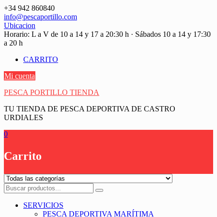
Saltar
+34 942 860840
contenido
info@pescaportillo.com
Ubicacion
Horario: L a V de 10 a 14 y 17 a 20:30 h · Sábados 10 a 14 y 17:30
a 20 h
CARRITO
Mi cuenta
PESCA PORTILLO TIENDA
TU TIENDA DE PESCA DEPORTIVA DE CASTRO
URDIALES
0
Carrito
SERVICIOS
PESCA DEPORTIVA MARÍTIMA