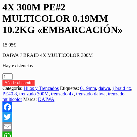
4X 300M PE#2
MULTICOLOR 0.19MM
10.2KG «EMBARCACIÓN»
15,95
€
DAIWA J-BRAID 4X MULTICOLOR 300M
Hay existencias
TRENZADO
DAIWA
Añadir al carrito
J-
Categoría:
Hilos y Trenzados
Etiquetas:
0.19mm
,
daiwa
,
j-braid 4x
,
BRAID
PE#0.8
,
trenzado 300M
,
trenzado 4x
,
trenzado daiwa
,
trenzado
4X
multicolor
Marca:
DAIWA
300M
PE#2
MULTICOLOR
Facebook
0.19MM
10.2KG
Twitter
"EMBARCACIÓN"
cantidad
Email