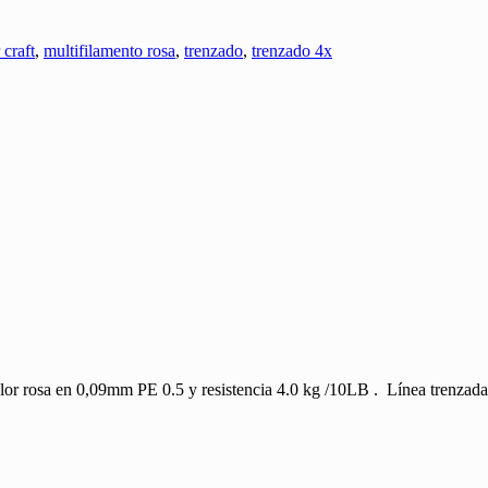
 craft
,
multifilamento rosa
,
trenzado
,
trenzado 4x
or rosa en 0,09mm PE 0.5 y resistencia 4.0 kg /10LB . Línea trenzada 