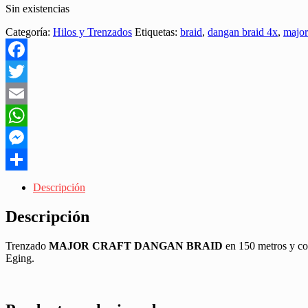
Sin existencias
Categoría:
Hilos y Trenzados
Etiquetas:
braid
,
dangan braid 4x
,
major
Facebook
Twitter
Email
WhatsApp
Messenger
Share
Descripción
Descripción
Trenzado
MAJOR CRAFT DANGAN BRAID
en 150 metros y col
Eging.