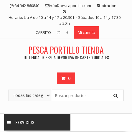
Saltar
+34 942 860840
info@pescaportillo.com
Ubicacion
contenido
Horario: L a V de 10 a 14 y 17 a 20:30 h · Sábados 10 a 14 y 17:30
a 20 h
CARRITO
Mi cuenta
PESCA PORTILLO TIENDA
TU TIENDA DE PESCA DEPORTIVA DE CASTRO URDIALES
0
SERVICIOS