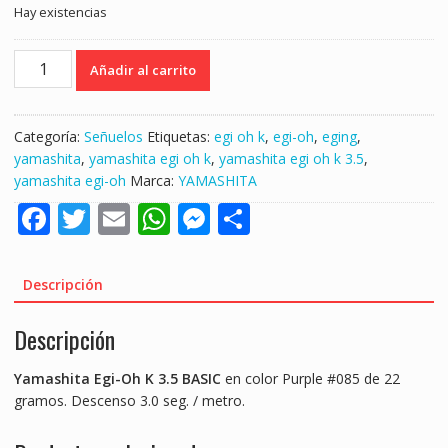
Hay existencias
YAMASHITA
Añadir al carrito
EGI-
OH
K
Categoría:
Señuelos
Etiquetas:
egi oh k
,
egi-oh
,
eging
,
3.5
yamashita
,
yamashita egi oh k
,
yamashita egi oh k 3.5
,
BASIC
yamashita egi-oh
Marca:
YAMASHITA
PURPLE
F
T
E
W
M
S
#085
"EGING
ac
w
m
h
e
h
/
e
itt
ai
at
ss
ar
CALAMAR"
Descripción
cantidad
b
er
l
s
e
e
Descripción
o
A
n
o
p
g
Yamashita Egi-Oh K 3.5 BASIC
en color Purple #085 de 22
k
p
er
gramos. Descenso 3.0 seg. / metro.