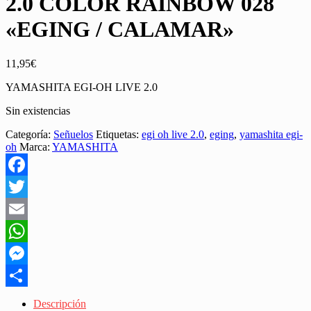
2.0 COLOR RAINBOW 028
«EGING / CALAMAR»
11,95
€
YAMASHITA EGI-OH LIVE 2.0
Sin existencias
Categoría:
Señuelos
Etiquetas:
egi oh live 2.0
,
eging
,
yamashita egi-
oh
Marca:
YAMASHITA
Facebook
Twitter
Email
WhatsApp
Messenger
Share
Descripción