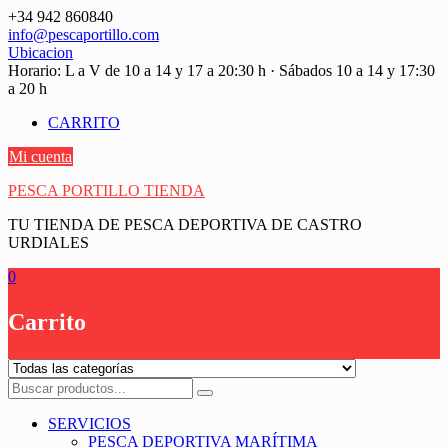
Saltar
+34 942 860840
contenido
info@pescaportillo.com
Ubicacion
Horario: L a V de 10 a 14 y 17 a 20:30 h · Sábados 10 a 14 y 17:30
a 20 h
CARRITO
Mi cuenta
PESCA PORTILLO TIENDA
TU TIENDA DE PESCA DEPORTIVA DE CASTRO
URDIALES
0
Carrito
SERVICIOS
PESCA DEPORTIVA MARÍTIMA