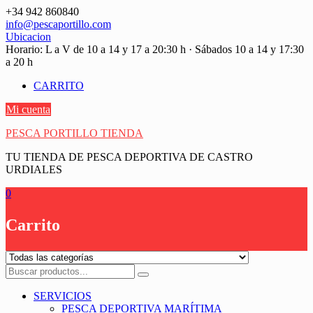
Saltar
+34 942 860840
contenido
info@pescaportillo.com
Ubicacion
Horario: L a V de 10 a 14 y 17 a 20:30 h · Sábados 10 a 14 y 17:30
a 20 h
CARRITO
Mi cuenta
PESCA PORTILLO TIENDA
TU TIENDA DE PESCA DEPORTIVA DE CASTRO
URDIALES
0
Carrito
SERVICIOS
PESCA DEPORTIVA MARÍTIMA