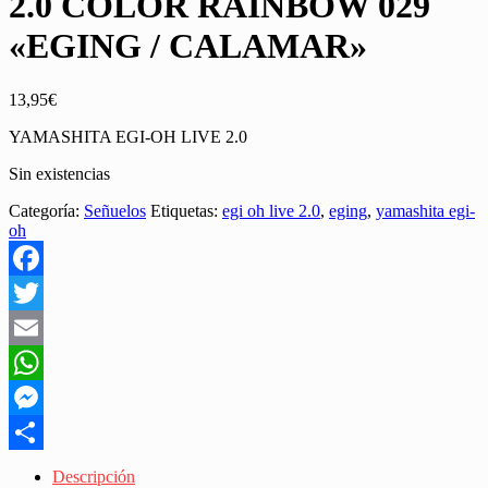
2.0 COLOR RAINBOW 029
«EGING / CALAMAR»
13,95
€
YAMASHITA EGI-OH LIVE 2.0
Sin existencias
Categoría:
Señuelos
Etiquetas:
egi oh live 2.0
,
eging
,
yamashita egi-
oh
Facebook
Twitter
Email
WhatsApp
Messenger
Share
Descripción