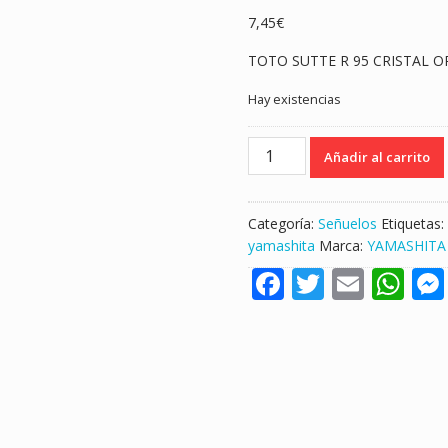
7,45
€
TOTO SUTTE R 95 CRISTAL 
Hay existencias
YAMASHITA
Añadir al carrito
TOTO
SUTTE
R
Categoría:
Señuelos
Etiquetas:
WM95C
yamashita
Marca:
YAMASHITA
CRISTAL
F
T
E
W
ORANGE
"TRIPON
ac
w
m
h
NARANJA"
e
itt
ai
at
cantidad
b
er
l
s
o
A
o
p