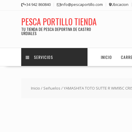
Saltar
+34 942 860840
info@pescaportillo.com
Ubicacion
contenido
PESCA PORTILLO TIENDA
TU TIENDA DE PESCA DEPORTIVA DE CASTRO
URDIALES
SERVICIOS
INICIO
CARR
Inicio
/
Señuelos
/ YAMASHITA TOTO SUTTE R WM95C CRI