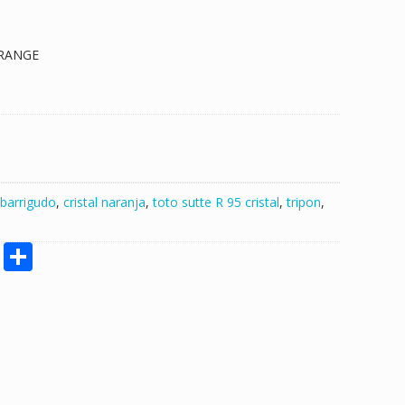
ORANGE
barrigudo
,
cristal naranja
,
toto sutte R 95 cristal
,
tripon
,
M
S
e
h
ss
ar
e
e
n
g