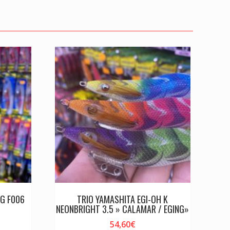
WG F006
TRIO YAMASHITA EGI-OH K
NEONBRIGHT 3.5 » CALAMAR / EGING»
54,60
€