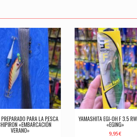
 PREPARADO PARA LA PESCA
YAMASHITA EGI-OH F 3.5 R
CHIPIRON «EMBARCACIÓN
«EGING»
VERANO»
9,95
€