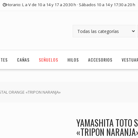
Horario: L a V de 10 a 14 y 17 a 20:30 h · Sábados 10 a 14 y 17:30 a 20 h
ETES
CAÑAS
SEÑUELOS
HILOS
ACCESORIOS
VESTUA
STAL ORANGE «TRIPON NARANJA»
YAMASHITA TOTO 
«TRIPON NARANJA