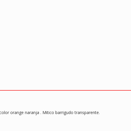
k
p
 color orange naranja . Mitico barrigudo transparente.