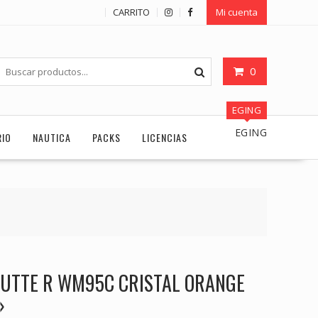
CARRITO
Mi cuenta
0
EGING
EGING
RIO
NAUTICA
PACKS
LICENCIAS
SUTTE R WM95C CRISTAL ORANGE
»