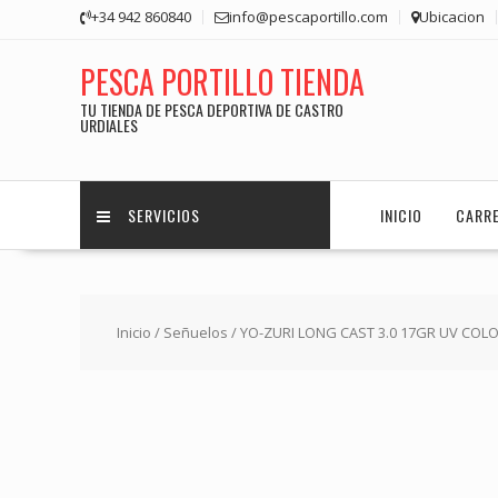
Saltar
+34 942 860840
info@pescaportillo.com
Ubicacion
contenido
PESCA PORTILLO TIENDA
TU TIENDA DE PESCA DEPORTIVA DE CASTRO
URDIALES
SERVICIOS
INICIO
CARR
Inicio
/
Señuelos
/ YO-ZURI LONG CAST 3.0 17GR UV COL