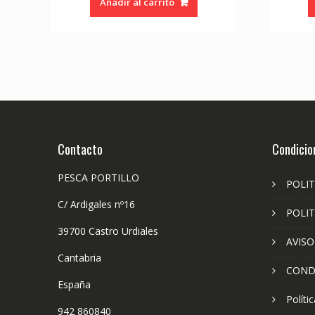
Añadir al carrito
Contacto
Condicio
PESCA PORTILLO
POLIT
C/ Ardigales nº16
POLIT
39700 Castro Urdiales
AVISO
Cantabria
COND
España
Políti
942 860840