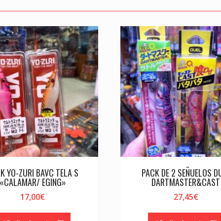
K YO-ZURI BAVC TELA S
PACK DE 2 SEÑUELOS D
«CALAMAR/ EGING»
DARTMASTER&CAST
17,00
€
27,45
€