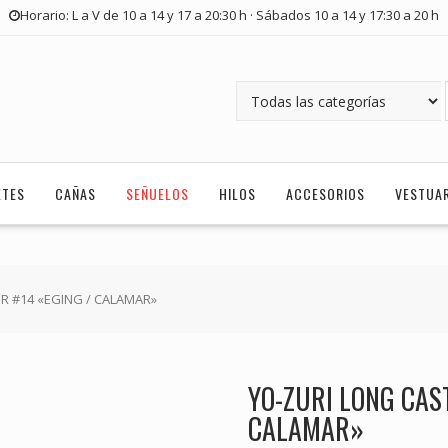
Horario: L a V de 10 a 14 y 17 a 20:30 h · Sábados 10 a 14 y 17:30 a 20 h
ETES
CAÑAS
SEÑUELOS
HILOS
ACCESORIOS
VESTUA
OR #14 «EGING / CALAMAR»
YO-ZURI LONG CAST
CALAMAR»