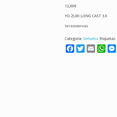
12,60
€
YO-ZURI LONG CAST 3.0
Sin existencias
Categoría:
Señuelos
Etiquetas:
F
T
E
W
ac
w
m
h
e
itt
ai
at
b
er
l
s
o
A
o
p
k
p