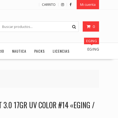
CARRITO
Mi cuenta
0
EGING
EGING
RIO
NAUTICA
PACKS
LICENCIAS
 3.0 17GR UV COLOR #14 «EGING /