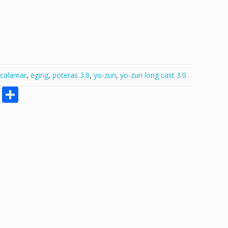
calamar
,
eging
,
poteras 3.0
,
yo-zuri
,
yo-zuri long cast 3.0
M
S
e
h
ss
ar
e
e
n
g
er