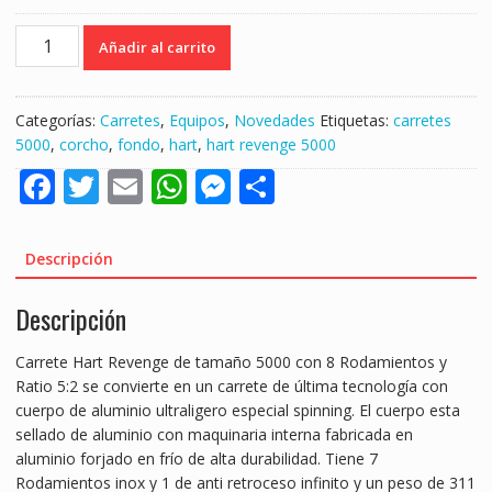
HART
Añadir al carrito
REVENGE
5000
"FONDO
Categorías:
Carretes
,
Equipos
,
Novedades
Etiquetas:
carretes
MEDIO
5000
,
corcho
,
fondo
,
hart
,
hart revenge 5000
/
F
T
E
W
M
S
SARGO"
cantidad
ac
w
m
h
e
h
e
itt
ai
at
ss
ar
Descripción
b
er
l
s
e
e
Descripción
o
A
n
o
p
g
Carrete Hart Revenge de tamaño 5000 con 8 Rodamientos y
k
p
er
Ratio 5:2 se convierte en un carrete de última tecnología con
cuerpo de aluminio ultraligero especial spinning. El cuerpo esta
sellado de aluminio con maquinaria interna fabricada en
aluminio forjado en frío de alta durabilidad. Tiene 7
Rodamientos inox y 1 de anti retroceso infinito y un peso de 311