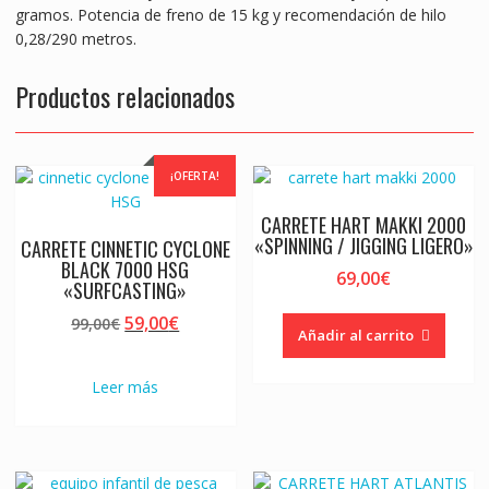
gramos. Potencia de freno de 15 kg y recomendación de hilo
0,28/290 metros.
Productos relacionados
¡OFERTA!
CARRETE HART MAKKI 2000
«SPINNING / JIGGING LIGERO»
CARRETE CINNETIC CYCLONE
BLACK 7000 HSG
69,00
€
«SURFCASTING»
El
El
59,00
€
99,00
€
Añadir al carrito
precio
precio
original
actual
Leer más
era:
es:
99,00€.
59,00€.