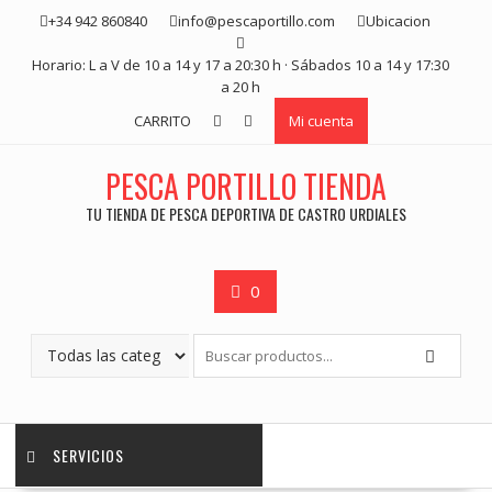
Saltar
+34 942 860840
info@pescaportillo.com
Ubicacion
contenido
Horario: L a V de 10 a 14 y 17 a 20:30 h · Sábados 10 a 14 y 17:30
a 20 h
CARRITO
Mi cuenta
PESCA PORTILLO TIENDA
TU TIENDA DE PESCA DEPORTIVA DE CASTRO URDIALES
0
SERVICIOS