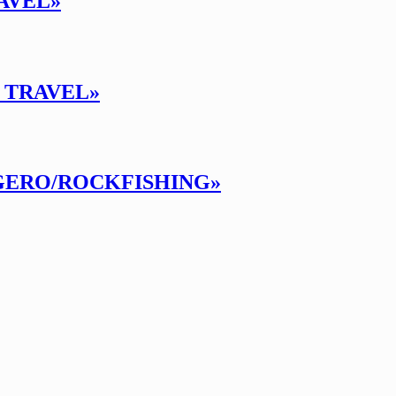
RAVEL»
G TRAVEL»
IGERO/ROCKFISHING»