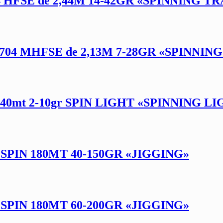
HFSE de 2,44M 14-42GR «SPINNING T
704 MHFSE de 2,13M 7-28GR «SPINNIN
mt 2-10gr SPIN LIGHT «SPINNING L
IN 180MT 40-150GR «JIGGING»
IN 180MT 60-200GR «JIGGING»