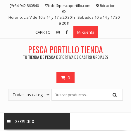
Saltar
+34 942 860840
info@pescaportillo.com
Ubicacion
contenido
Horario: L a V de 10 a 14 y 17 a 20:30 h · Sábados 10 a 14 y 17:30
a 20 h
CARRITO
Mi cuenta
PESCA PORTILLO TIENDA
TU TIENDA DE PESCA DEPORTIVA DE CASTRO URDIALES
0
SERVICIOS