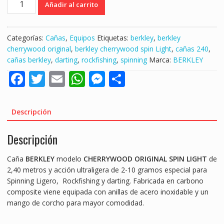
Añadir al carrito
BERKLEY
CHERRYWOOD
2,40mt
Categorías:
Cañas
,
Equipos
Etiquetas:
berkley
,
berkley
2-
cherrywood original
,
berkley cherrywood spin Light
,
cañas 240
,
10gr
cañas berkley
,
darting
,
rockfishing
,
spinning
Marca:
BERKLEY
SPIN
F
T
E
W
M
S
LIGHT
"SPINNING
ac
w
m
h
e
h
LIGERO/ROCKFISHING"
e
itt
ai
at
ss
ar
cantidad
Descripción
b
er
l
s
e
e
Descripción
o
A
n
o
p
g
Caña
BERKLEY
modelo
CHERRYWOOD ORIGINAL SPIN
LIGHT
de
k
p
er
2,40 metros y acción ultraligera de 2-10 gramos especial para
Spinning Ligero, Rockfishing y darting. Fabricada en carbono
composite viene equipada con anillas de acero inoxidable y un
mango de corcho para mayor comodidad.