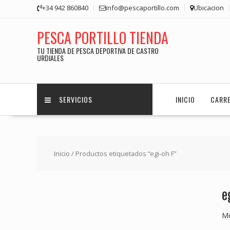
Saltar
+34 942 860840
info@pescaportillo.com
Ubicacion
contenido
PESCA PORTILLO TIENDA
TU TIENDA DE PESCA DEPORTIVA DE CASTRO
URDIALES
SERVICIOS
INICIO
CARR
Inicio
/ Productos etiquetados “egi-oh F”
e
Mo