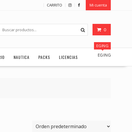
CARRITO
Mi cuenta
0
EGING
EGING
RIO
NAUTICA
PACKS
LICENCIAS