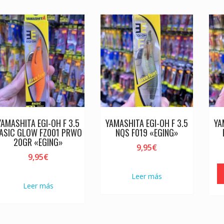
YAMASHITA EGI-OH F 3.5
YAMASHITA EGI-OH F 3.5
YA
ASIC GLOW FZ001 PRWO
NQS F019 «EGING»
20GR «EGING»
9,95
€
9,95
€
Leer más
Leer más