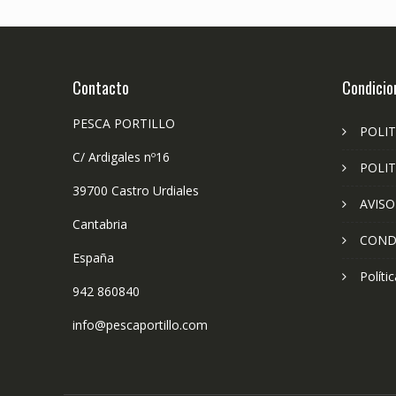
Contacto
Condicio
PESCA PORTILLO
POLIT
C/ Ardigales nº16
POLIT
39700 Castro Urdiales
AVISO
Cantabria
COND
España
Políti
942 860840
info@pescaportillo.com