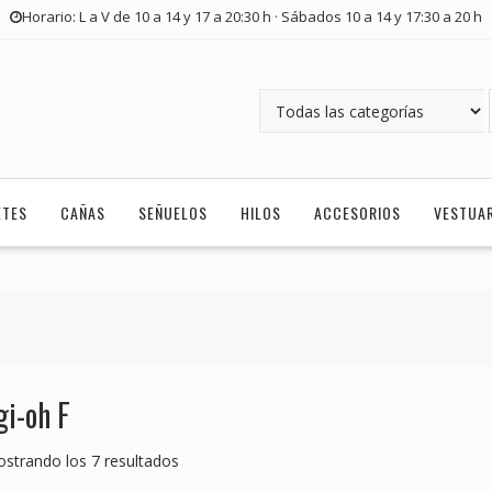
Horario: L a V de 10 a 14 y 17 a 20:30 h · Sábados 10 a 14 y 17:30 a 20 h
ETES
CAÑAS
SEÑUELOS
HILOS
ACCESORIOS
VESTUA
gi-oh F
strando los 7 resultados