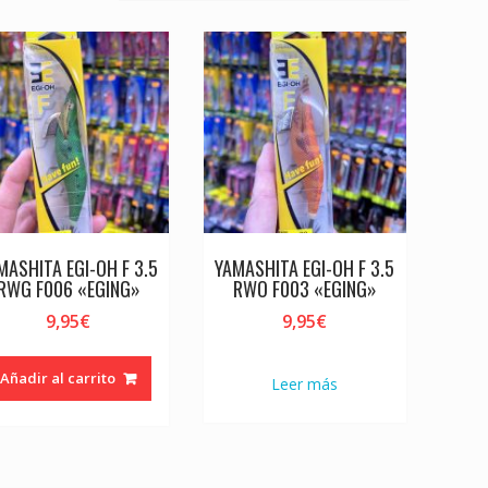
MASHITA EGI-OH F 3.5
YAMASHITA EGI-OH F 3.5
RWG F006 «EGING»
RWO F003 «EGING»
9,95
€
9,95
€
Añadir al carrito
Leer más