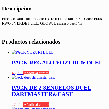
Descripción
Precioso Yamashita modelo
EGI-OH F
de talla 3.5 . Color F006
RWG . VERDE FULL. GLOW. Descenso 3seg./m
Productos relacionados
PACK REGALO YOZURI & DUEL
43,00
€
Añadir al carrito
PACK DE 2 SEÑUELOS DUEL
DARTMASTER&CAST
27,45
€
Añadir al carrito