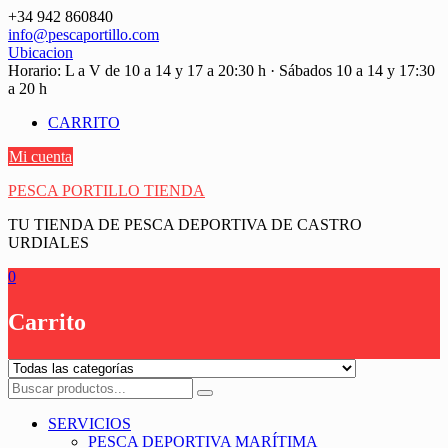
Saltar
+34 942 860840
contenido
info@pescaportillo.com
Ubicacion
Horario: L a V de 10 a 14 y 17 a 20:30 h · Sábados 10 a 14 y 17:30
a 20 h
CARRITO
Mi cuenta
PESCA PORTILLO TIENDA
TU TIENDA DE PESCA DEPORTIVA DE CASTRO
URDIALES
0
Carrito
SERVICIOS
PESCA DEPORTIVA MARÍTIMA