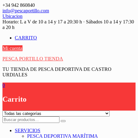
Saltar
+34 942 860840
contenido
info@pescaportillo.com
Ubicacion
Horario: L a V de 10 a 14 y 17 a 20:30 h · Sábados 10 a 14 y 17:30
a 20 h
CARRITO
Mi cuenta
PESCA PORTILLO TIENDA
TU TIENDA DE PESCA DEPORTIVA DE CASTRO
URDIALES
0
Carrito
SERVICIOS
PESCA DEPORTIVA MARÍTIMA