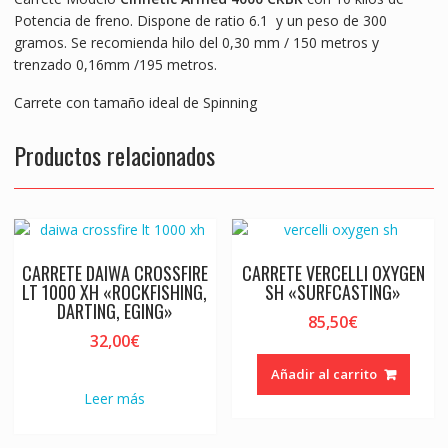
k
p
er
Potencia de freno. Dispone de ratio 6.1 y un peso de 300
gramos. Se recomienda hilo del 0,30 mm / 150 metros y
trenzado 0,16mm /195 metros.
Carrete con tamaño ideal de Spinning
Productos relacionados
CARRETE DAIWA CROSSFIRE
CARRETE VERCELLI OXYGEN
LT 1000 XH «ROCKFISHING,
SH «SURFCASTING»
DARTING, EGING»
85,50
€
32,00
€
Añadir al carrito
Leer más