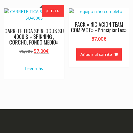
¡OFERTA!
PACK «INICIACION TEAM
COMPACT» «Principiantes»
CARRETE TICA SPINFOCUS SU
4000 S » SPINNING ,
87,00
€
CORCHO, FONDO MEDIO»
El
El
57,00
€
95,00
€
Añadir al carrito
precio
precio
original
actual
Leer más
era:
es:
95,00€.
57,00€.