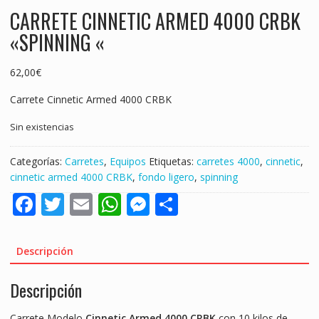
CARRETE CINNETIC ARMED 4000 CRBK
«SPINNING «
62,00
€
Carrete Cinnetic Armed 4000 CRBK
Sin existencias
Categorías:
Carretes
,
Equipos
Etiquetas:
carretes 4000
,
cinnetic
,
cinnetic armed 4000 CRBK
,
fondo ligero
,
spinning
F
T
E
W
M
S
ac
w
m
h
e
h
e
itt
ai
at
ss
ar
Descripción
b
er
l
s
e
e
Descripción
o
A
n
o
p
g
Carrete Modelo
Cinnetic Armed 4000 CRBK
con 10 kilos de