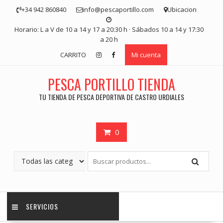
Saltar
+34 942 860840
info@pescaportillo.com
Ubicacion
contenido
Horario: L a V de 10 a 14 y 17 a 20:30 h · Sábados 10 a 14 y 17:30
a 20 h
CARRITO
Mi cuenta
PESCA PORTILLO TIENDA
TU TIENDA DE PESCA DEPORTIVA DE CASTRO URDIALES
0
SERVICIOS