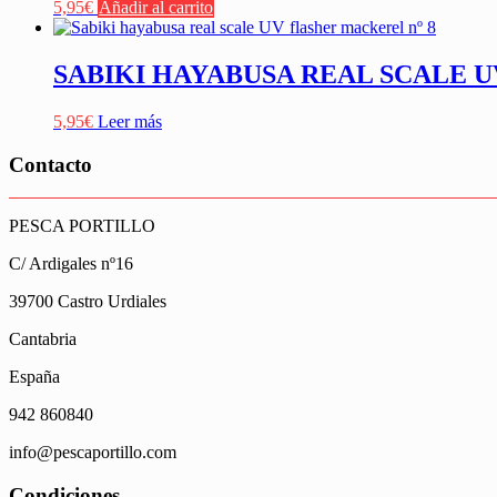
5,95
€
Añadir al carrito
SABIKI HAYABUSA REAL SCALE U
5,95
€
Leer más
Contacto
PESCA PORTILLO
C/ Ardigales nº16
39700 Castro Urdiales
Cantabria
España
942 860840
info@pescaportillo.com
Condiciones