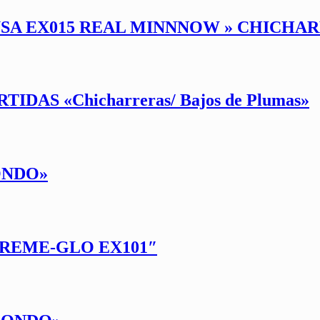
BUSA EX015 REAL MINNNOW » CHICHA
DAS «Chicharreras/ Bajos de Plumas»
ONDO»
TREME-GLO EX101″