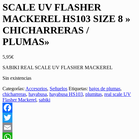
SCALE UV FLASHER
MACKEREL HS103 SIZE 8 »
CHICHARRERAS /
PLUMAS»
5,95
€
SABIKI REAL SCALE UV FLASHER MACKEREL
Sin existencias
Categorías:
Accesorios
,
Señuelos
Etiquetas:
bajos de plumas
,
chicharreras
,
hayabusa
,
hayabusa HS103
,
plumitas
,
real scale UV
Flasher Mackerel
,
sabiki
Facebook
Twitter
Email