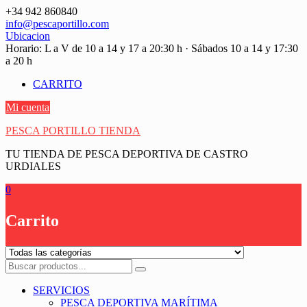
Saltar
+34 942 860840
contenido
info@pescaportillo.com
Ubicacion
Horario: L a V de 10 a 14 y 17 a 20:30 h · Sábados 10 a 14 y 17:30
a 20 h
CARRITO
Mi cuenta
PESCA PORTILLO TIENDA
TU TIENDA DE PESCA DEPORTIVA DE CASTRO
URDIALES
0
Carrito
SERVICIOS
PESCA DEPORTIVA MARÍTIMA