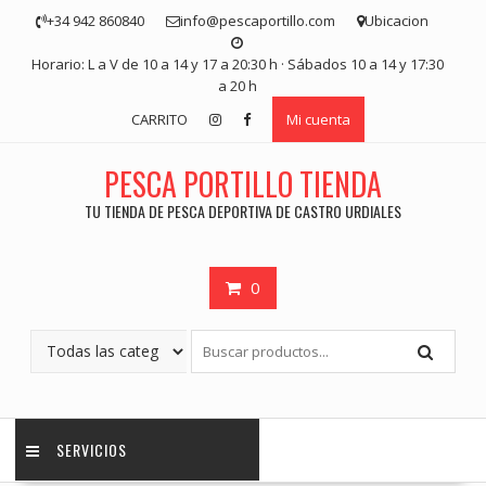
Saltar
+34 942 860840
info@pescaportillo.com
Ubicacion
contenido
Horario: L a V de 10 a 14 y 17 a 20:30 h · Sábados 10 a 14 y 17:30
a 20 h
CARRITO
Mi cuenta
PESCA PORTILLO TIENDA
TU TIENDA DE PESCA DEPORTIVA DE CASTRO URDIALES
0
SERVICIOS