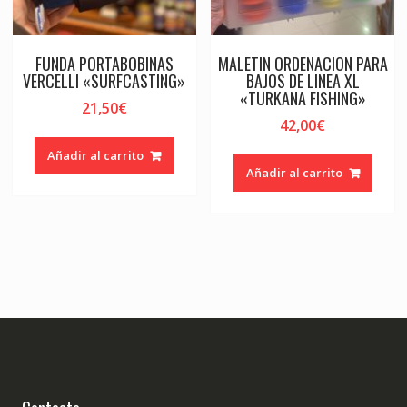
FUNDA PORTABOBINAS
MALETIN ORDENACION PARA
VERCELLI «SURFCASTING»
BAJOS DE LINEA XL
«TURKANA FISHING»
21,50
€
42,00
€
Añadir al carrito
Añadir al carrito