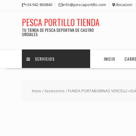
Saltar
+34 942 860840
info@pescaportillo.com
Ubicacion
contenido
PESCA PORTILLO TIENDA
TU TIENDA DE PESCA DEPORTIVA DE CASTRO
URDIALES
SERVICIOS
INICIO
CARR
Inicio
/
Accesorios
/ FUNDA PORTABOBINAS VERCELLI «SU