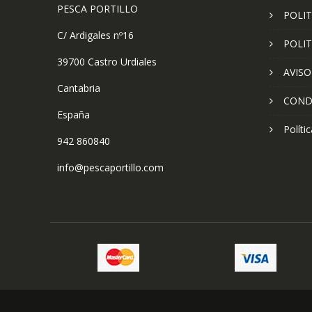
PESCA PORTILLO
POLIT
C/ Ardigales nº16
POLIT
39700 Castro Urdiales
AVISO
Cantabria
COND
España
Políti
942 860840
info@pescaportillo.com