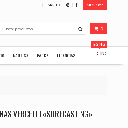
CARRITO
Mi cuenta
0
EGING
EGING
RIO
NAUTICA
PACKS
LICENCIAS
NAS VERCELLI «SURFCASTING»