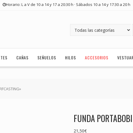
Horario: L a V de 10 a 14 y 17 a 20:30 h · Sábados 10 a 14 y 17:30 a 20 h
ETES
CAÑAS
SEÑUELOS
HILOS
ACCESORIOS
VESTUA
RFCASTING»
FUNDA PORTABOBI
21,50
€