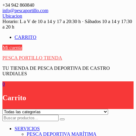
Saltar
+34 942 860840
contenido
info@pescaportillo.com
Ubicacion
Horario: L a V de 10 a 14 y 17 a 20:30 h · Sábados 10 a 14 y 17:30
a 20 h
CARRITO
Mi cuenta
PESCA PORTILLO TIENDA
TU TIENDA DE PESCA DEPORTIVA DE CASTRO
URDIALES
0
Carrito
SERVICIOS
PESCA DEPORTIVA MARÍTIMA