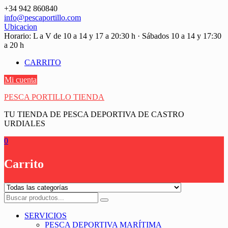
Saltar
+34 942 860840
contenido
info@pescaportillo.com
Ubicacion
Horario: L a V de 10 a 14 y 17 a 20:30 h · Sábados 10 a 14 y 17:30
a 20 h
CARRITO
Mi cuenta
PESCA PORTILLO TIENDA
TU TIENDA DE PESCA DEPORTIVA DE CASTRO
URDIALES
0
Carrito
SERVICIOS
PESCA DEPORTIVA MARÍTIMA