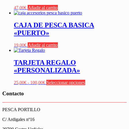
47,00
€
Añadir al carrito
CAJA DE PESCA BASICA
«PUERTO»
19,00
€
Añadir al carrito
TARJETA REGALO
«PERSONALIZADA»
Rango
Este
25,00
€
-
100,00
€
Seleccionar opciones
de
producto
precios:
tiene
Contacto
desde
múltiples
25,00€
variantes.
hasta
Las
PESCA PORTILLO
100,00€
opciones
se
C/ Ardigales nº16
pueden
elegir