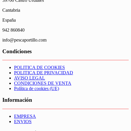
39700 Castro Urdiales
en
Cantabria
la
página
España
de
producto
942 860840
info@pescaportillo.com
Condiciones
POLITICA DE COOKIES
POLITICA DE PRIVACIDAD
AVISO LEGAL
CONDICIONES DE VENTA
Política de cookies (UE)
Información
EMPRESA
ENVIOS