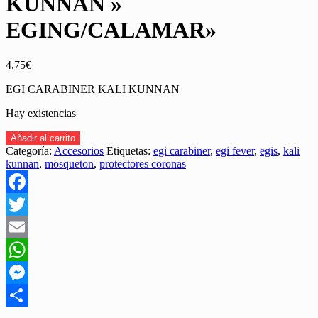
KUNNAN »
EGING/CALAMAR»
4,75
€
EGI CARABINER KALI KUNNAN
Hay existencias
EGI
Añadir al carrito
CARABINER
Categoría:
Accesorios
Etiquetas:
egi carabiner
,
egi fever
,
egis
,
kali
de
kunnan
,
mosqueton
,
protectores coronas
KALI
KUNNAN
"
Facebook
EGING/CALAMAR"
cantidad
Twitter
Email
WhatsApp
Messenger
Share