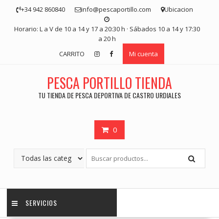
Saltar
+34 942 860840
info@pescaportillo.com
Ubicacion
contenido
Horario: L a V de 10 a 14 y 17 a 20:30 h · Sábados 10 a 14 y 17:30
a 20 h
CARRITO
Mi cuenta
PESCA PORTILLO TIENDA
TU TIENDA DE PESCA DEPORTIVA DE CASTRO URDIALES
0
SERVICIOS