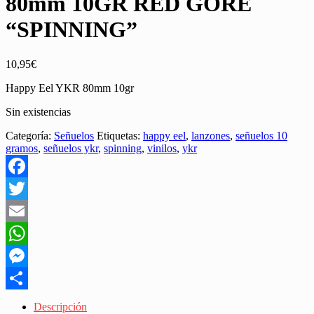
80mm 10GR RED GORE
“SPINNING”
10,95
€
Happy Eel YKR 80mm 10gr
Sin existencias
Categoría:
Señuelos
Etiquetas:
happy eel
,
lanzones
,
señuelos 10
gramos
,
señuelos ykr
,
spinning
,
vinilos
,
ykr
Facebook
Twitter
Email
WhatsApp
Messenger
Share
Descripción