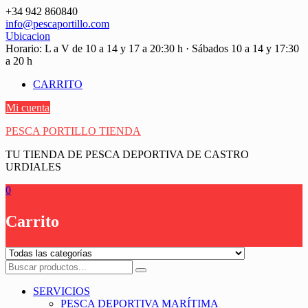
Saltar
+34 942 860840
contenido
info@pescaportillo.com
Ubicacion
Horario: L a V de 10 a 14 y 17 a 20:30 h · Sábados 10 a 14 y 17:30
a 20 h
CARRITO
Mi cuenta
PESCA PORTILLO TIENDA
TU TIENDA DE PESCA DEPORTIVA DE CASTRO
URDIALES
0
Carrito
SERVICIOS
PESCA DEPORTIVA MARÍTIMA