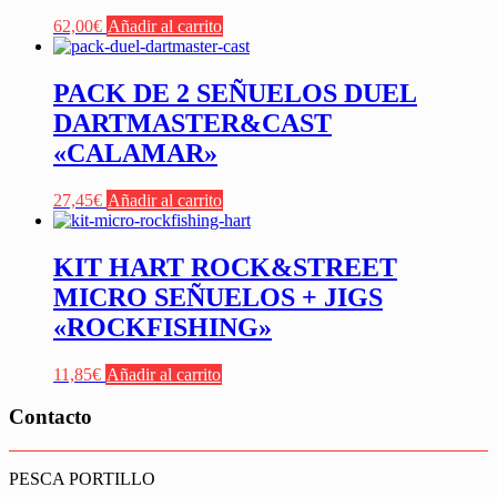
62,00
€
Añadir al carrito
PACK DE 2 SEÑUELOS DUEL
DARTMASTER&CAST
«CALAMAR»
27,45
€
Añadir al carrito
KIT HART ROCK&STREET
MICRO SEÑUELOS + JIGS
«ROCKFISHING»
11,85
€
Añadir al carrito
Contacto
PESCA PORTILLO