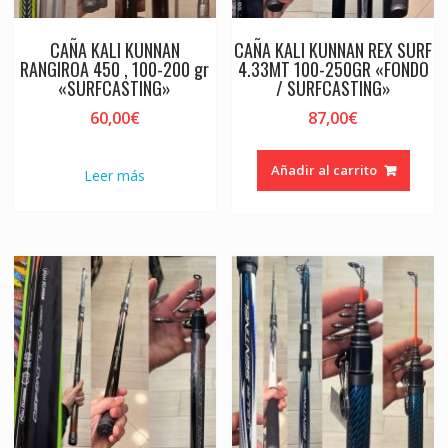
CAÑA KALI KUNNAN
CAÑA KALI KUNNAN REX SURF
RANGIROA 450 , 100-200 gr
4.33MT 100-250GR «FONDO
«SURFCASTING»
/ SURFCASTING»
60,00
€
87,00
€
Añadir al carrito
Leer más