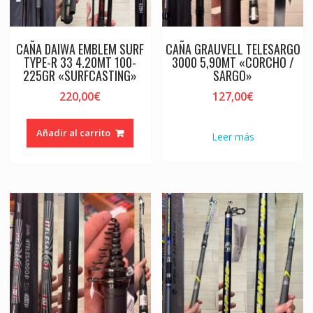
CAÑA DAIWA EMBLEM SURF
CAÑA GRAUVELL TELESARGO
TYPE-R 33 4.20MT 100-
3000 5,90MT «CORCHO /
225GR «SURFCASTING»
SARGO»
220,00
€
127,00
€
Añadir al carrito
Leer más