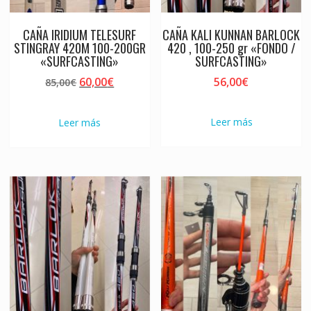
CAÑA IRIDIUM TELESURF
CAÑA KALI KUNNAN BARLOCK
STINGRAY 420M 100-200GR
420 , 100-250 gr «FONDO /
«SURFCASTING»
SURFCASTING»
El
El
60,00
€
56,00
€
85,00
€
precio
precio
original
actual
Leer más
Leer más
era:
es:
85,00€.
60,00€.