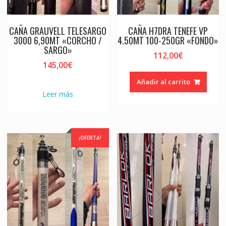
CAÑA GRAUVELL TELESARGO
CAÑA H7DRA TENEFE VP
3000 6,90MT «CORCHO /
4.50MT 100-250GR «FONDO»
SARGO»
112,00
€
145,00
€
Añadir al carrito
Leer más
¡OFERTA!