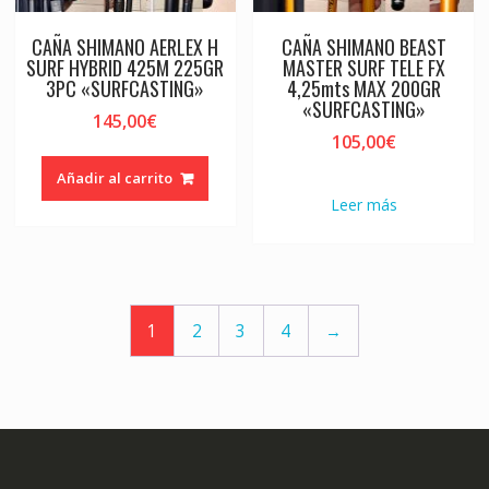
CAÑA SHIMANO AERLEX H
CAÑA SHIMANO BEAST
SURF HYBRID 425M 225GR
MASTER SURF TELE FX
3PC «SURFCASTING»
4,25mts MAX 200GR
«SURFCASTING»
145,00
€
105,00
€
Añadir al carrito
Leer más
1
2
3
4
→