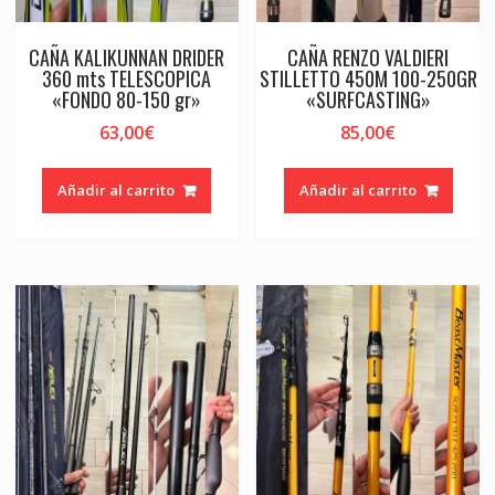
CAÑA KALIKUNNAN DRIDER
CAÑA RENZO VALDIERI
360 mts TELESCOPICA
STILLETTO 450M 100-250GR
«FONDO 80-150 gr»
«SURFCASTING»
63,00
€
85,00
€
Añadir al carrito
Añadir al carrito