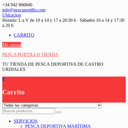
Saltar
+34 942 860840
contenido
info@pescaportillo.com
Ubicacion
Horario: L a V de 10 a 14 y 17 a 20:30 h · Sábados 10 a 14 y 17:30
a 20 h
CARRITO
Mi cuenta
PESCA PORTILLO TIENDA
TU TIENDA DE PESCA DEPORTIVA DE CASTRO
URDIALES
0
Carrito
SERVICIOS
PESCA DEPORTIVA MARÍTIMA