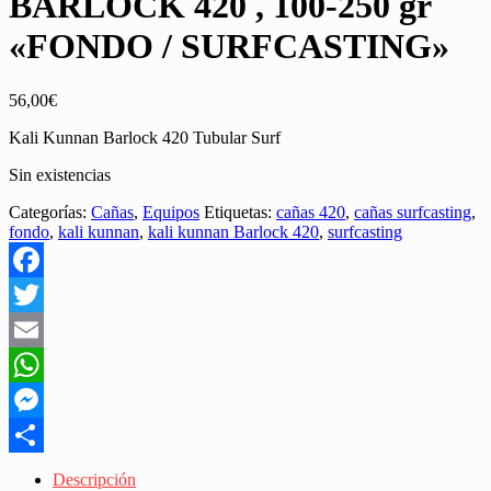
BARLOCK 420 , 100-250 gr
«FONDO / SURFCASTING»
56,00
€
Kali Kunnan Barlock 420 Tubular Surf
Sin existencias
Categorías:
Cañas
,
Equipos
Etiquetas:
cañas 420
,
cañas surfcasting
,
fondo
,
kali kunnan
,
kali kunnan Barlock 420
,
surfcasting
Facebook
Twitter
Email
WhatsApp
Messenger
Share
Descripción