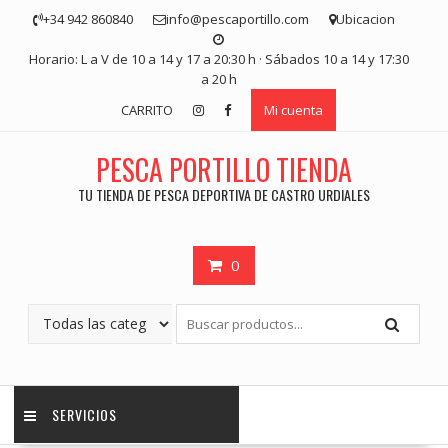
Saltar
+34 942 860840
info@pescaportillo.com
Ubicacion
contenido
Horario: L a V de 10 a 14 y 17 a 20:30 h · Sábados 10 a 14 y 17:30
a 20 h
CARRITO
Mi cuenta
PESCA PORTILLO TIENDA
TU TIENDA DE PESCA DEPORTIVA DE CASTRO URDIALES
0
SERVICIOS