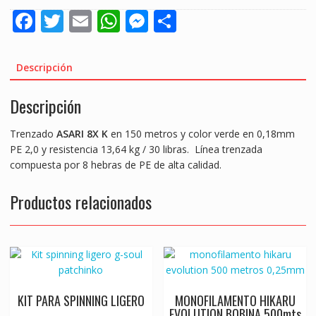
F
T
E
W
M
S
ac
w
m
h
e
h
e
itt
ai
at
ss
ar
Descripción
b
er
l
s
e
e
Descripción
o
A
n
o
p
g
Trenzado
ASARI 8X K
en 150 metros y color verde en 0,18mm
k
p
er
PE 2,0 y resistencia 13,64 kg / 30 libras. Línea trenzada
compuesta por 8 hebras de PE de alta calidad.
Productos relacionados
KIT PARA SPINNING LIGERO
MONOFILAMENTO HIKARU
EVOLUTION BOBINA 500mts