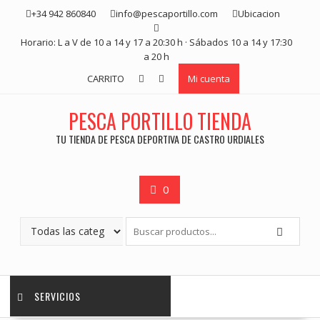
Saltar
+34 942 860840
info@pescaportillo.com
Ubicacion
contenido
Horario: L a V de 10 a 14 y 17 a 20:30 h · Sábados 10 a 14 y 17:30
a 20 h
CARRITO
Mi cuenta
PESCA PORTILLO TIENDA
TU TIENDA DE PESCA DEPORTIVA DE CASTRO URDIALES
0
SERVICIOS