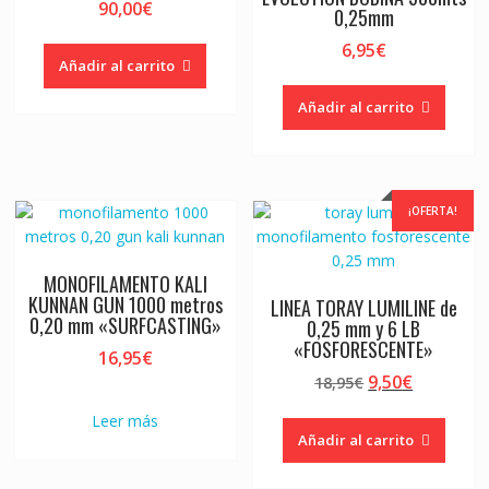
90,00
€
0,25mm
6,95
€
Añadir al carrito
Añadir al carrito
¡OFERTA!
MONOFILAMENTO KALI
KUNNAN GUN 1000 metros
LINEA TORAY LUMILINE de
0,20 mm «SURFCASTING»
0,25 mm y 6 LB
«FOSFORESCENTE»
16,95
€
El
El
9,50
€
18,95
€
precio
precio
Leer más
original
actual
Añadir al carrito
era:
es:
18,95€.
9,50€.