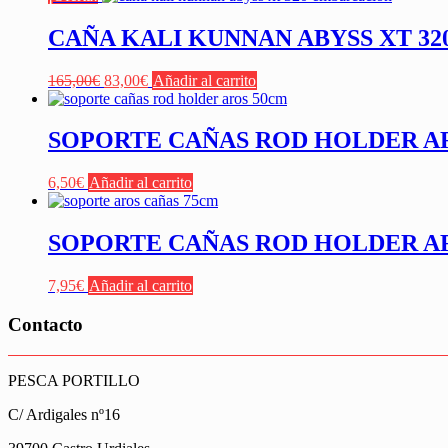
CAÑA KALI KUNNAN ABYSS XT 3
El
El
165,00
€
83,00
€
Añadir al carrito
precio
precio
original
actual
era:
es:
SOPORTE CAÑAS ROD HOLDER A
165,00€.
83,00€.
6,50
€
Añadir al carrito
SOPORTE CAÑAS ROD HOLDER A
7,95
€
Añadir al carrito
Contacto
PESCA PORTILLO
C/ Ardigales nº16