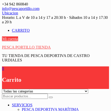
Saltar
+34 942 860840
contenido
info@pescaportillo.com
Ubicacion
Horario: L a V de 10 a 14 y 17 a 20:30 h · Sábados 10 a 14 y 17:30
a 20 h
CARRITO
Mi cuenta
PESCA PORTILLO TIENDA
TU TIENDA DE PESCA DEPORTIVA DE CASTRO
URDIALES
0
Carrito
SERVICIOS
PESCA DEPORTIVA MARÍTIMA