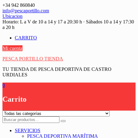
Saltar
+34 942 860840
contenido
info@pescaportillo.com
Ubicacion
Horario: L a V de 10 a 14 y 17 a 20:30 h · Sábados 10 a 14 y 17:30
a 20 h
CARRITO
Mi cuenta
PESCA PORTILLO TIENDA
TU TIENDA DE PESCA DEPORTIVA DE CASTRO
URDIALES
0
Carrito
SERVICIOS
PESCA DEPORTIVA MARÍTIMA