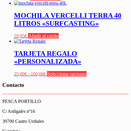
MOCHILA VERCELLI TERRA 40
LITROS «SURFCASTING»
59,95
€
Añadir al carrito
TARJETA REGALO
«PERSONALIZADA»
Rango
Este
25,00
€
-
100,00
€
Seleccionar opciones
de
producto
precios:
tiene
Contacto
desde
múltiples
25,00€
variantes.
hasta
Las
PESCA PORTILLO
100,00€
opciones
se
C/ Ardigales nº16
pueden
elegir
39700 Castro Urdiales
en