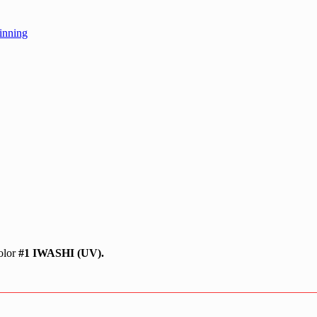
inning
olor
#1 IWASHI (UV).