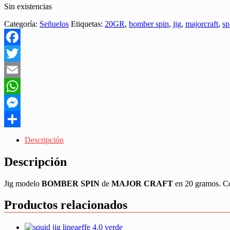
Sin existencias
Categoría:
Señuelos
Etiquetas:
20GR
,
bomber spin
,
jig
,
majorcraft
,
sp
Facebook
Twitter
Email
WhatsApp
Messenger
Share
Descripción
Descripción
Jig modelo
BOMBER SPIN
de
MAJOR CRAFT
en 20 gramos. C
Productos relacionados