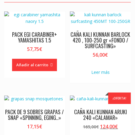
PACK EGI CARABINER+
CAÑA KALI KUNNAN BARLOCK
YAMASHITAS 1.5
420 , 100-250 gr «FONDO /
SURFCASTING»
57,75
€
56,00
€
Añadir al carrito
Leer más
¡OFERTA!
PACK DE 9 SOBRES GRAPAS /
CAÑA KALI KUNNAN ARUKI
SNAP «SPINNING, EGING..»
240 «CALAMAR»
El
El
17,15
€
124,00
€
169,00
€
precio
precio