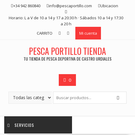
Saltar
+34 942 860840
info@pescaportillo.com
Ubicacion
contenido
Horario: L a V de 10 a 14 y 17 a 20:30 h · Sábados 10 a 14 y 17:30
a 20 h
CARRITO
Mi cuenta
PESCA PORTILLO TIENDA
TU TIENDA DE PESCA DEPORTIVA DE CASTRO URDIALES
0
SERVICIOS