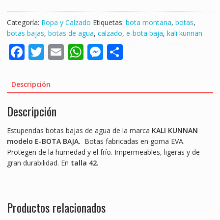
DE
AGUA
Categoría:
Ropa y Calzado
Etiquetas:
bota montana
,
botas
,
MONTANA
botas bajas
,
botas de agua
,
calzado
,
e-bota baja
,
kali kunnan
KALI
F
T
E
W
M
S
KUNNAN
"
ac
w
m
h
e
h
TALLA
e
itt
ai
at
ss
ar
42"
Descripción
cantidad
b
er
l
s
e
e
Descripción
o
A
n
o
p
g
Estupendas botas bajas de agua de la marca
KALI KUNNAN
k
p
er
modelo E-BOTA BAJA.
Botas fabricadas en goma EVA.
Protegen de la humedad y el frío. Impermeables, ligeras y de
gran durabilidad. En
talla 42.
Productos relacionados