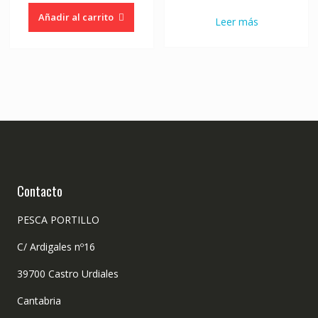
original
actual
Añadir al carrito
Leer más
era:
es:
169,00€.
124,00€
Contacto
PESCA PORTILLO
C/ Ardigales nº16
39700 Castro Urdiales
Cantabria