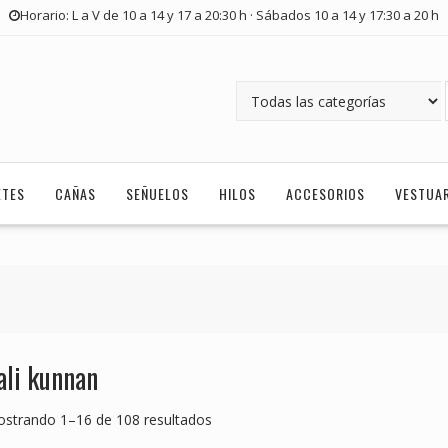
Horario: L a V de 10 a 14 y 17 a 20:30 h · Sábados 10 a 14 y 17:30 a 20 h
ETES
CAÑAS
SEÑUELOS
HILOS
ACCESORIOS
VESTUA
ali kunnan
strando 1–16 de 108 resultados