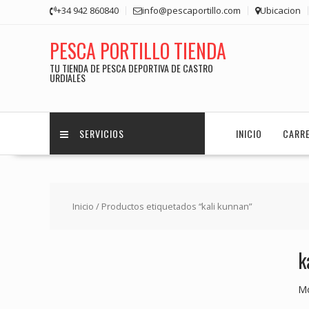
Saltar
+34 942 860840
info@pescaportillo.com
Ubicacion
contenido
PESCA PORTILLO TIENDA
TU TIENDA DE PESCA DEPORTIVA DE CASTRO
URDIALES
SERVICIOS
INICIO
CARR
Inicio
/ Productos etiquetados “kali kunnan”
k
Mo