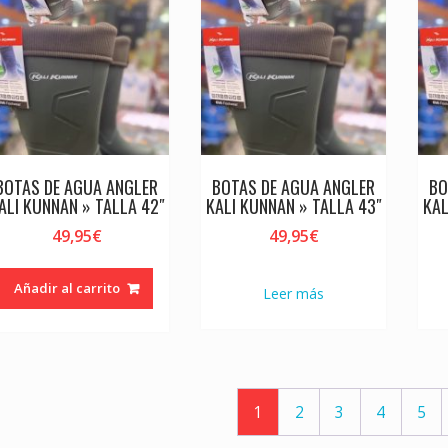
BOTAS DE AGUA ANGLER
BOTAS DE AGUA ANGLER
BO
ALI KUNNAN » TALLA 42″
KALI KUNNAN » TALLA 43″
KAL
49,95
€
49,95
€
Añadir al carrito
Leer más
1
2
3
4
5