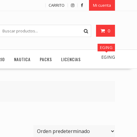
CARRITO
Mi cuenta
0
EGING
EGING
RIO
NAUTICA
PACKS
LICENCIAS