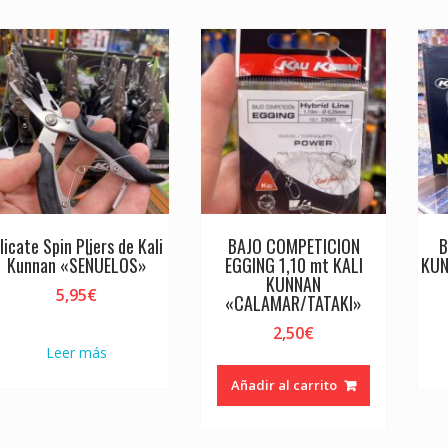
licate Spin Pliers de Kali
BAJO COMPETICION
B
Kunnan «SEÑUELOS»
EGGING 1,10 mt KALI
KUN
KUNNAN
5,95
€
«CALAMAR/TATAKI»
2,50
€
Leer más
Añadir al carrito