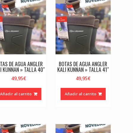
TAS DE AGUA ANGLER
BOTAS DE AGUA ANGLER
I KUNNAN » TALLA 40″
KALI KUNNAN » TALLA 41″
49,95
€
49,95
€
Añadir al carrito
Añadir al carrito