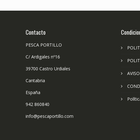
Contacto
Condicio
PESCA PORTILLO
POLIT
C/ Ardigales nº16
POLIT
39700 Castro Urdiales
AVISO
Cantabria
COND
España
Políti
942 860840
info@pescaportillo.com