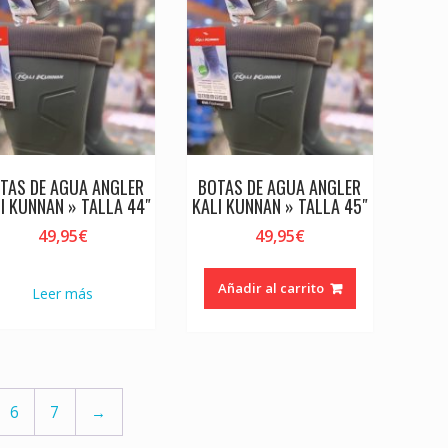
TAS DE AGUA ANGLER
BOTAS DE AGUA ANGLER
I KUNNAN » TALLA 44″
KALI KUNNAN » TALLA 45″
49,95
€
49,95
€
Añadir al carrito
Leer más
6
7
→