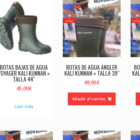
BOTAS BAJAS DE AGUA
BOTAS DE AGUA ANGLER
BO
VOYAGER KALI KUNNAN »
KALI KUNNAN » TALLA 39″
KAL
TALLA 44″
49,95
€
45,00
€
Añadir al carrito
Leer más