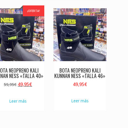
¡OFERTA!
OTA NEOPRENO KALI
BOTA NEOPRENO KALI
NAN NESS «TALLA 40»
KUNNAN NESS «TALLA 46»
El
El
49,95
€
49,95
€
59,95
€
precio
precio
original
actual
Leer más
Leer más
era:
es:
59,95€.
49,95€.