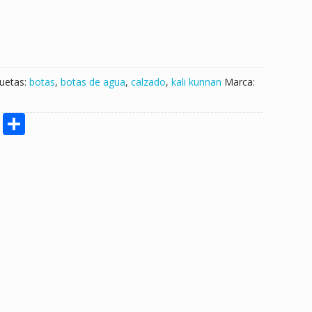
quetas:
botas
,
botas de agua
,
calzado
,
kali kunnan
Marca:
M
S
e
h
ss
ar
e
e
n
g
er