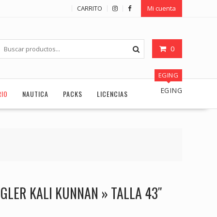
CARRITO
Mi cuenta
0
EGING
EGING
RIO
NAUTICA
PACKS
LICENCIAS
GLER KALI KUNNAN » TALLA 43″