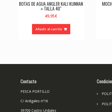
BOTAS DE AGUA ANGLER KALI KUNNAN
MOCH
» TALLA 40″
49,95
€
Añadir al carrito
Contacto
Condicio
PESCA PORTILLO
POLIT
C/ Ardigales nº16
POLIT
39700 Castro Urdiales