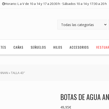
Horario: L a V de 10 a 14 y 17 a 20:30 h · Sábados 10 a 14 y 17:30 a 20 h
ETES
CAÑAS
SEÑUELOS
HILOS
ACCESORIOS
VESTUA
NNAN » TALLA 43″
BOTAS DE AGUA AN
49,95
€