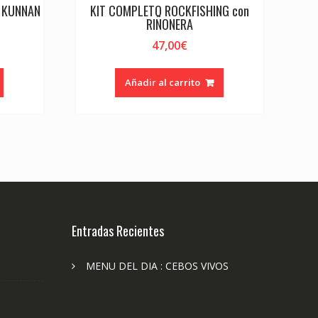
I KUNNAN
KIT COMPLETO ROCKFISHING con
RIÑONERA
47,00
€
Añadir al carrito
Entradas Recientes
MENU DEL DIA : CEBOS VIVOS