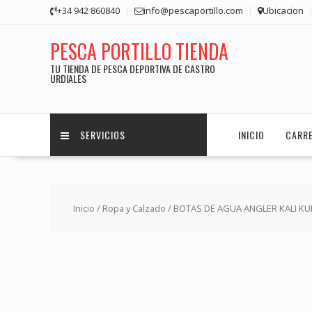
Saltar
+34 942 860840
info@pescaportillo.com
Ubicacion
contenido
PESCA PORTILLO TIENDA
TU TIENDA DE PESCA DEPORTIVA DE CASTRO
URDIALES
SERVICIOS
INICIO
CARR
Inicio
/
Ropa y Calzado
/ BOTAS DE AGUA ANGLER KALI KU