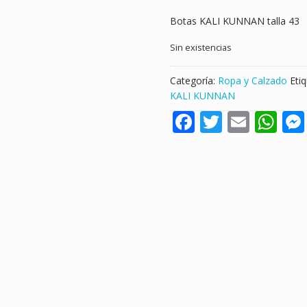
Botas KALI KUNNAN talla 43
Sin existencias
Categoría:
Ropa y Calzado
Eti
KALI KUNNAN
F
T
E
W
ac
w
m
h
e
itt
ai
at
b
er
l
s
o
A
o
p
k
p