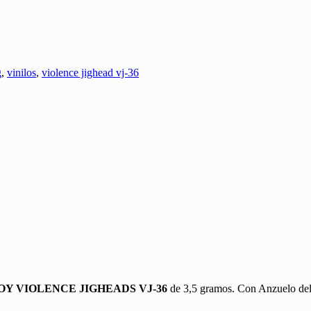
g
,
vinilos
,
violence jighead vj-36
Y VIOLENCE JIGHEADS VJ-36
de 3,5 gramos. Con Anzuelo del