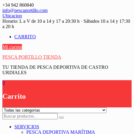
Saltar
+34 942 860840
contenido
info@pescaportillo.com
Ubicacion
Horario: L a V de 10 a 14 y 17 a 20:30 h · Sábados 10 a 14 y 17:30
a 20 h
CARRITO
Mi cuenta
PESCA PORTILLO TIENDA
TU TIENDA DE PESCA DEPORTIVA DE CASTRO
URDIALES
0
Carrito
SERVICIOS
PESCA DEPORTIVA MARÍTIMA