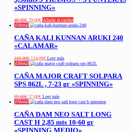
«SPINNING»
El
El
48,00
€
29,00
€
Añadir al carrito
precio
precio
¡Oferta!
original
actual
era:
es:
CAÑA KALI KUNNAN ARUKI 240
48,00€.
29,00€.
«CALAMAR»
El
El
169,00
€
124,00
€
Leer más
precio
precio
¡Oferta!
original
actual
era:
es:
CAÑA MAJOR CRAFT SOLPARA
169,00€.
124,00€.
SPS 862L , 7-23 gr «SPINNING»
El
El
95,00
€
57,00
€
Leer más
precio
precio
¡Oferta!
original
actual
era:
es:
CAÑA DAM NEO SALT LONG
95,00€.
57,00€.
CAST H 2,85 mts 10-60 gr
«SPINNING MEDIO»