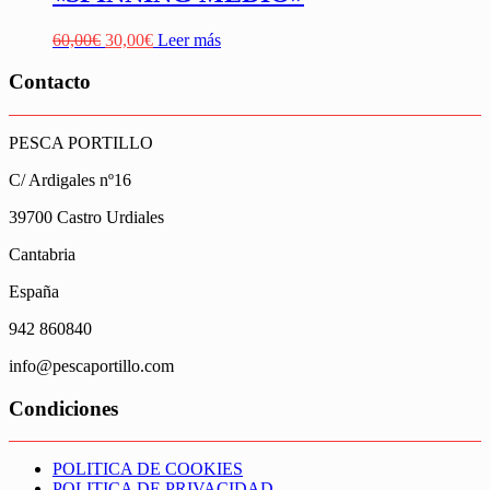
El
El
60,00
€
30,00
€
Leer más
precio
precio
original
actual
Contacto
era:
es:
60,00€.
30,00€.
PESCA PORTILLO
C/ Ardigales nº16
39700 Castro Urdiales
Cantabria
España
942 860840
info@pescaportillo.com
Condiciones
POLITICA DE COOKIES
POLITICA DE PRIVACIDAD