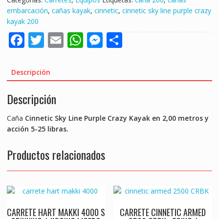
embarcación
,
cañas kayak
,
cinnetic
,
cinnetic sky line purple crazy
kayak 200
F
T
E
W
M
S
ac
w
m
h
e
h
e
itt
ai
at
ss
ar
Descripción
b
er
l
s
e
e
Descripción
o
A
n
o
p
g
Caña
Cinnetic Sky Line Purple Crazy Kayak en 2,00 metros y
k
p
er
acción 5-25 libras.
Productos relacionados
CARRETE HART MAKKI 4000 S
CARRETE CINNETIC ARMED