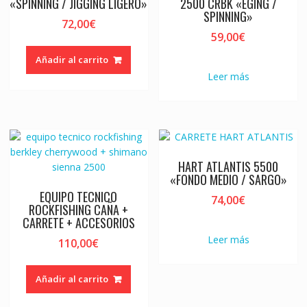
«SPINNING / JIGGING LIGERO»
2500 CRBK «EGING /
SPINNING»
72,00
€
59,00
€
Añadir al carrito
Leer más
HART ATLANTIS 5500
«FONDO MEDIO / SARGO»
EQUIPO TECNICO
74,00
€
ROCKFISHING CAÑA +
CARRETE + ACCESORIOS
Leer más
110,00
€
Añadir al carrito