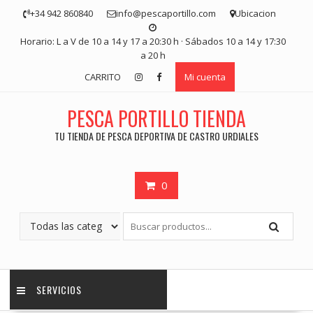
Saltar
+34 942 860840
info@pescaportillo.com
Ubicacion
contenido
Horario: L a V de 10 a 14 y 17 a 20:30 h · Sábados 10 a 14 y 17:30
a 20 h
CARRITO
Mi cuenta
PESCA PORTILLO TIENDA
TU TIENDA DE PESCA DEPORTIVA DE CASTRO URDIALES
0
SERVICIOS