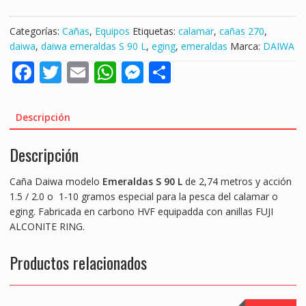
EMERALDAS
S
Categorías:
Cañas
,
Equipos
Etiquetas:
calamar
,
cañas 270
,
90
daiwa
,
daiwa emeraldas S 90 L
,
eging
,
emeraldas
Marca:
DAIWA
L
F
T
E
W
M
S
2,74MT
1.5/2.0
ac
w
m
h
e
h
,
e
itt
ai
at
ss
ar
1-
Descripción
10GR
b
er
l
s
e
e
"EGING
Descripción
o
A
n
/
o
p
g
CALAMAR"
Caña Daiwa modelo
Emeraldas S 90 L
de 2,74 metros y acción
cantidad
k
p
er
1.5 / 2.0 o 1-10 gramos especial para la pesca del calamar o
eging. Fabricada en carbono HVF equipadda con anillas FUJI
ALCONITE RING.
Productos relacionados