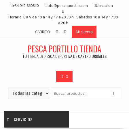
Saltar
+34 942 860840
info@pescaportillo.com
Ubicacion
contenido
Horario: L a V de 10 a 14 y 17 a 20:30 h · Sábados 10 a 14 y 17:30
a 20 h
CARRITO
Mi cuenta
PESCA PORTILLO TIENDA
TU TIENDA DE PESCA DEPORTIVA DE CASTRO URDIALES
0
SERVICIOS