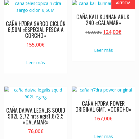
¡OFERTA!
CAÑA KALI KUNNAN ARUKI
240 «CALAMAR»
CAÑA H7DRA SARGO CICLÓN
6,50M «ESPECIAL PESCA A
El
El
124,00
€
169,00
€
CORCHO»
precio
precio
155,00
€
original
actual
Leer más
era:
es:
169,00€.
124,00€
Leer más
CAÑA H7DRA POWER
ORIGINAL 6MT. «CORCHO»
CAÑA DAIWA LEGALIS SQUID
902L 2,72 mts egis1.8/2.5
167,00
€
«CALAMAR»
76,00
€
Leer más