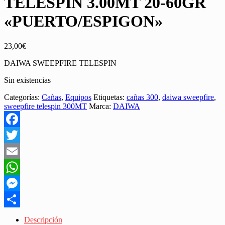
TELESPIN 3.00MT 20-60GR
«PUERTO/ESPIGON»
23,00
€
DAIWA SWEEPFIRE TELESPIN
Sin existencias
Categorías:
Cañas
,
Equipos
Etiquetas:
cañas 300
,
daiwa sweepfire
,
sweepfire telespin 300MT
Marca:
DAIWA
Facebook
Twitter
Email
WhatsApp
Messenger
Share
Descripción