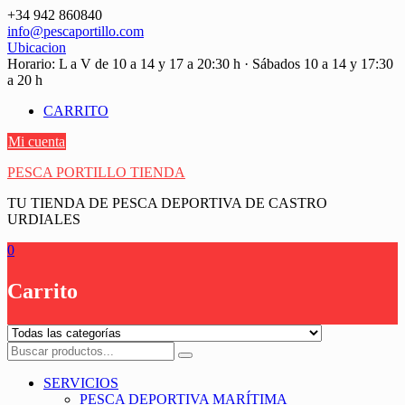
Saltar
+34 942 860840
contenido
info@pescaportillo.com
Ubicacion
Horario: L a V de 10 a 14 y 17 a 20:30 h · Sábados 10 a 14 y 17:30
a 20 h
CARRITO
Mi cuenta
PESCA PORTILLO TIENDA
TU TIENDA DE PESCA DEPORTIVA DE CASTRO
URDIALES
0
Carrito
SERVICIOS
PESCA DEPORTIVA MARÍTIMA