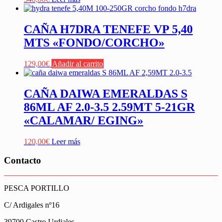
CAÑA H7DRA TENEFE VP 5,40
MTS «FONDO/CORCHO»
129,00
€
Añadir al carrito
CAÑA DAIWA EMERALDAS S
86ML AF 2.0-3.5 2.59MT 5-21GR
«CALAMAR/ EGING»
120,00
€
Leer más
Contacto
PESCA PORTILLO
C/ Ardigales nº16
39700 Castro Urdiales