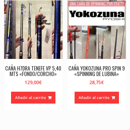
CAÑA H7DRA TENEFE VP 5,40
CAÑA YOKOZUNA PRO SPIN 9
MTS «FONDO/CORCHO»
«SPINNING DE LUBINA»
129,00
€
28,75
€
Añadir al carrito
Añadir al carrito