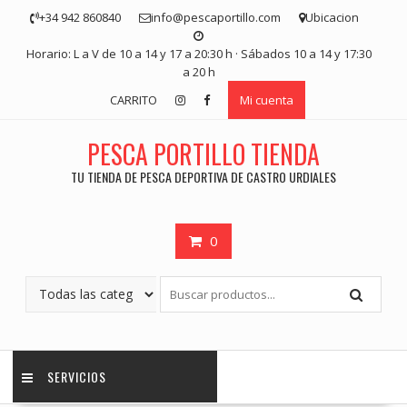
Saltar
+34 942 860840
info@pescaportillo.com
Ubicacion
contenido
Horario: L a V de 10 a 14 y 17 a 20:30 h · Sábados 10 a 14 y 17:30
a 20 h
CARRITO
Mi cuenta
PESCA PORTILLO TIENDA
TU TIENDA DE PESCA DEPORTIVA DE CASTRO URDIALES
0
SERVICIOS