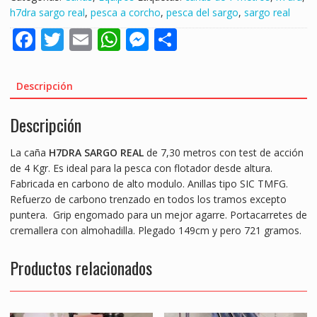
7,30
h7dra sargo real
,
pesca a corcho
,
pesca del sargo
,
sargo real
MTS
F
T
E
W
M
S
"ESPECIAL
PESCA
ac
w
m
h
e
h
A
e
itt
ai
at
ss
ar
CORCHO"
Descripción
cantidad
b
er
l
s
e
e
Descripción
o
A
n
o
p
g
La caña
H7DRA SARGO REAL
de 7,30 metros con test de acción
k
p
er
de 4 Kgr. Es ideal para la pesca con flotador desde altura.
Fabricada en carbono de alto modulo. Anillas tipo SIC TMFG.
Refuerzo de carbono trenzado en todos los tramos excepto
puntera. Grip engomado para un mejor agarre. Portacarretes de
cremallera con almohadilla. Plegado 149cm y pero 721 gramos.
Productos relacionados