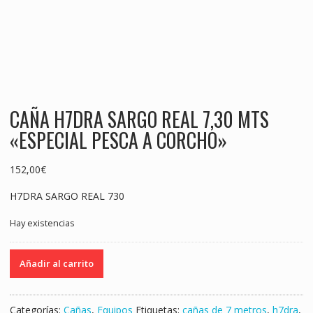
CAÑA H7DRA SARGO REAL 7,30 MTS
«ESPECIAL PESCA A CORCHO»
152,00
€
H7DRA SARGO REAL 730
Hay existencias
CAÑA
Añadir al carrito
H7DRA
SARGO
REAL
Categorías:
Cañas
,
Equipos
Etiquetas:
cañas de 7 metros
,
h7dra
,