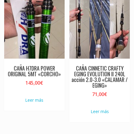
CAÑA H7DRA POWER
CAÑA CINNETIC CRAFTY
ORIGINAL 5MT «CORCHO»
EGING EVOLUTION II 240L
acción 2.0-3.0 «CALAMAR /
145,00
€
EGING»
71,00
€
Leer más
Leer más