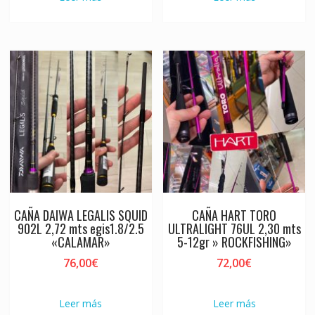
CAÑA DAIWA LEGALIS SQUID
CAÑA HART TORO
902L 2,72 mts egis1.8/2.5
ULTRALIGHT 76UL 2,30 mts
«CALAMAR»
5-12gr » ROCKFISHING»
76,00
€
72,00
€
Leer más
Leer más