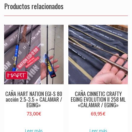
Productos relacionados
CAÑA HART NATION EGI-S 80
CAÑA CINNETIC CRAFTY
acción 2.5-3.5 » CALAMAR /
EGING EVOLUTION II 258 ML
EGING»
«CALAMAR / EGING»
73,00
€
69,95
€
Leer más
Leer más