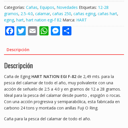
EGI-
Categorías:
Cañas
,
Equipos
,
Novedades
Etiquetas:
12-28
F
gramos
,
2.5-4.0
,
calamar
,
cañas 250
,
cañas eging
,
cañas hart
,
82
eging
,
hart
,
hart nation egi-f 82
Marca:
HART
2,49MT
F
T
E
W
M
S
EGI-
2.5-
ac
w
m
h
e
h
4.0
e
itt
ai
at
ss
ar
12-
Descripción
28GR
b
er
l
s
e
e
"
Descripción
o
A
n
CALAMAR
o
p
g
/
Caña de Eging
HART NATION EGI F-82
de 2,49 mts. para la
EGING"
k
p
er
pesca del calamar de todo el año, muy polivalente con una
cantidad
acción de señuelo de 2.5 a 4.0 y en gramos de 12 a 28 gramos.
Ideal para la pesca del calamar desde puerto , espigón o rocas.
Con una acción progresiva y semiparabólica, esta fabricada en
carbono 24 tons y montada con anillas Fuji O Ring.
Caña para la pesca del calamar de todo el año.