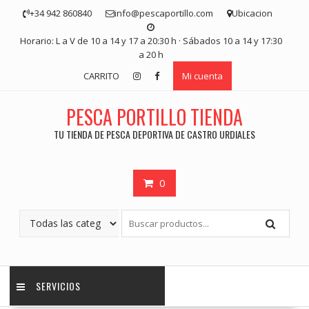
Saltar
+34 942 860840
info@pescaportillo.com
Ubicacion
contenido
Horario: L a V de 10 a 14 y 17 a 20:30 h · Sábados 10 a 14 y 17:30
a 20 h
CARRITO
Mi cuenta
PESCA PORTILLO TIENDA
TU TIENDA DE PESCA DEPORTIVA DE CASTRO URDIALES
0
SERVICIOS