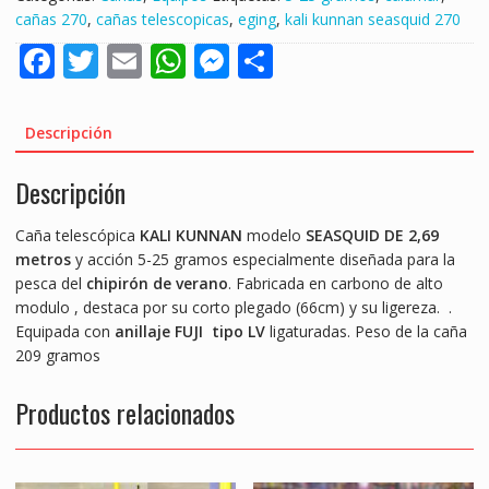
2,70
cañas 270
,
cañas telescopicas
,
eging
,
kali kunnan seasquid 270
mts
F
T
E
W
M
S
5-
25gr
ac
w
m
h
e
h
"EGING
e
itt
ai
at
ss
ar
/
Descripción
CALAMAR"
b
er
l
s
e
e
cantidad
Descripción
o
A
n
o
p
g
Caña telescópica
KALI KUNNAN
modelo
SEASQUID DE 2,69
k
p
er
metros
y acción 5-25 gramos especialmente diseñada para la
pesca del
chipirón de verano
. Fabricada en carbono de alto
modulo , destaca por su corto plegado (66cm) y su ligereza. .
Equipada con
anillaje FUJI tipo LV
ligaturadas. Peso de la caña
209 gramos
Productos relacionados