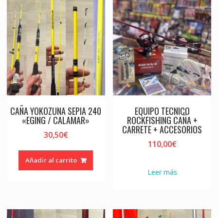
CAÑA YOKOZUNA SEPIA 240
EQUIPO TECNICO
«EGING / CALAMAR»
ROCKFISHING CAÑA +
CARRETE + ACCESORIOS
30,50
€
110,00
€
Añadir al carrito
Leer más