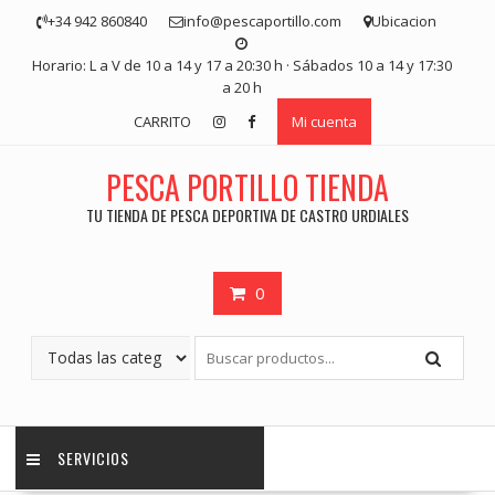
Saltar
+34 942 860840
info@pescaportillo.com
Ubicacion
contenido
Horario: L a V de 10 a 14 y 17 a 20:30 h · Sábados 10 a 14 y 17:30
a 20 h
CARRITO
Mi cuenta
PESCA PORTILLO TIENDA
TU TIENDA DE PESCA DEPORTIVA DE CASTRO URDIALES
0
SERVICIOS