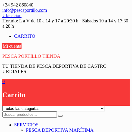
Saltar
+34 942 860840
contenido
info@pescaportillo.com
Ubicacion
Horario: L a V de 10 a 14 y 17 a 20:30 h · Sábados 10 a 14 y 17:30
a 20 h
CARRITO
Mi cuenta
PESCA PORTILLO TIENDA
TU TIENDA DE PESCA DEPORTIVA DE CASTRO
URDIALES
0
Carrito
SERVICIOS
PESCA DEPORTIVA MARÍTIMA