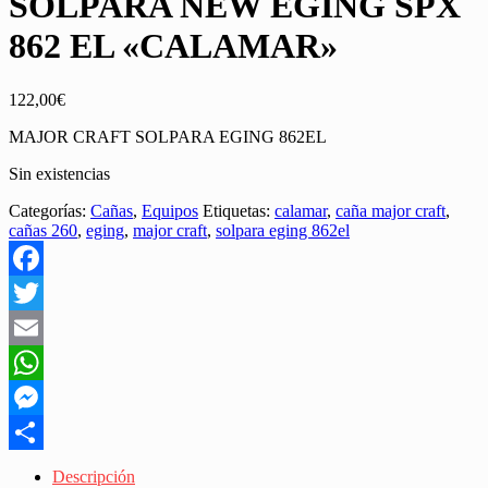
SOLPARA NEW EGING SPX
862 EL «CALAMAR»
122,00
€
MAJOR CRAFT SOLPARA EGING 862EL
Sin existencias
Categorías:
Cañas
,
Equipos
Etiquetas:
calamar
,
caña major craft
,
cañas 260
,
eging
,
major craft
,
solpara eging 862el
Facebook
Twitter
Email
WhatsApp
Messenger
Share
Descripción