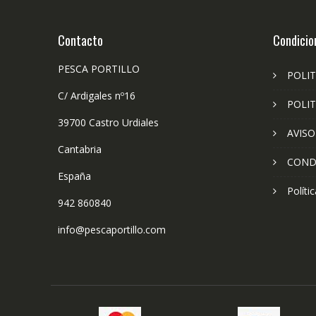
Contacto
Condicio
PESCA PORTILLO
POLIT
C/ Ardigales nº16
POLIT
39700 Castro Urdiales
AVISO
Cantabria
COND
España
Políti
942 860840
info@pescaportillo.com