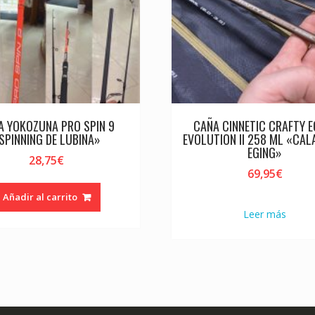
A YOKOZUNA PRO SPIN 9
CAÑA CINNETIC CRAFTY E
SPINNING DE LUBINA»
EVOLUTION II 258 ML «CAL
EGING»
28,75
€
69,95
€
Añadir al carrito
Leer más