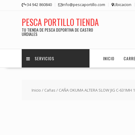
Saltar
+34 942 860840
info@pescaportillo.com
Ubicacion
contenido
PESCA PORTILLO TIENDA
TU TIENDA DE PESCA DEPORTIVA DE CASTRO
URDIALES
SERVICIOS
INICIO
CARR
Inicio
/
Cañas
/ CAÑA OKUMA ALTERA SLOW JIG C-631MH 1,