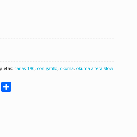
iquetas:
cañas 190
,
con gatillo
,
okuma
,
okuma altera Slow
M
S
e
h
ss
ar
e
e
n
g