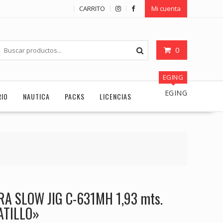
CARRITO
Mi cuenta
0
EGING
EGING
RIO
NAUTICA
PACKS
LICENCIAS
A SLOW JIG C-631MH 1,93 mts.
ATILLO»