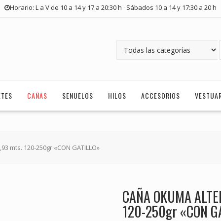
Horario: L a V de 10 a 14 y 17 a 20:30 h · Sábados 10 a 14 y 17:30 a 20 h
ETES
CAÑAS
SEÑUELOS
HILOS
ACCESORIOS
VESTUA
93 mts. 120-250gr «CON GATILLO»
CAÑA OKUMA ALTER
120-250gr «CON G