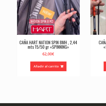
CAÑA HART NATION SPIN 8MH , 2,44
CAÑ
mts 15/50 gr «SPINNING»
«
62,00
€
Añadir al carrito