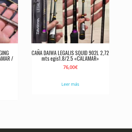
GING
CAÑA DAIWA LEGALIS SQUID 902L 2,72
AMAR /
mts egis1.8/2.5 «CALAMAR»
76,00
€
Leer más