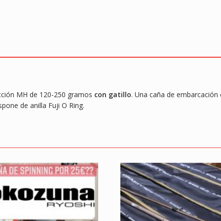
k
p
acción MH de 120-250 gramos
con gatillo
. Una caña de embarcación 
pone de anilla Fuji O Ring.