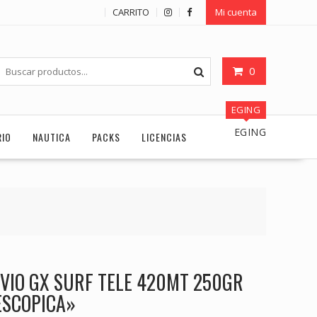
CARRITO
Mi cuenta
0
EGING
EGING
RIO
NAUTICA
PACKS
LICENCIAS
VIO GX SURF TELE 420MT 250GR
ESCOPICA»