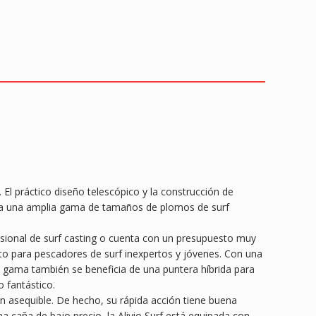
 El práctico diseño telescópico y la construcción de
an a una amplia gama de tamaños de plomos de surf
casional de surf casting o cuenta con un presupuesto muy
to para pescadores de surf inexpertos y jóvenes. Con una
te gama también se beneficia de una puntera híbrida para
 fantástico.
n asequible. De hecho, su rápida acción tiene buena
 caña de bajo precio, la Alivio Surf está equipada con