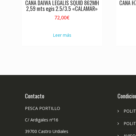
CAÑA DAIWA LEGALIS SQUID 862MH
CAÑA H
2,59 mts egis 2.5/3.5 «CALAMAR»
72,00
€
Leer más
Contacto
Condicio
PESCA PORTILLO
POLIT
C/ Ardigales nº16
POLIT
39700 Castro Urdiales
AVISO