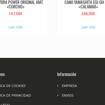
7DRA POWER ORIGINAL 6MT.
CAÑA YAMASHITA EGI-OH
«CORCHO»
«CALAMAR»
167,00
€
340,00
€
Leer más
Leer más
nes
Información
ICA DE COOKIES
EMPRESA
ICA DE PRIVACIDAD
ENVIOS
 LEGAL