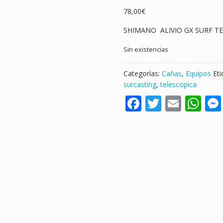
78,00
€
SHIMANO ALIVIO GX SURF TE
Sin existencias
Categorías:
Cañas
,
Equipos
Et
surcasting
,
telescopica
F
T
E
W
ac
w
m
h
e
itt
ai
at
b
er
l
s
o
A
o
p
k
p