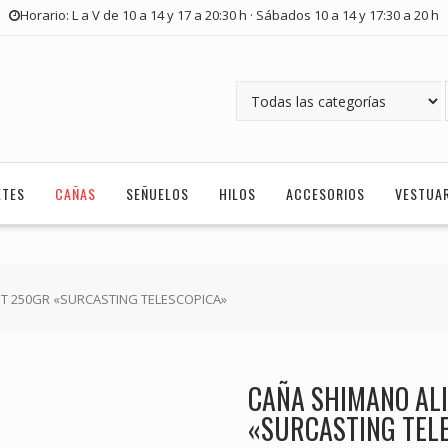
Horario: L a V de 10 a 14 y 17 a 20:30 h · Sábados 10 a 14 y 17:30 a 20 h
ETES
CAÑAS
SEÑUELOS
HILOS
ACCESORIOS
VESTUA
MT 250GR «SURCASTING TELESCOPICA»
CAÑA SHIMANO ALI
«SURCASTING TEL