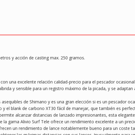
etros y acción de casting max. 250 gramos.
g con una excelente relación calidad-precio para el pescador ocasional.
híbrida y sensible para un registro máximo de la picada, y se adapt
ás asequibles de Shimano y es una gran elección si es un pescador o
o y el blank de carbono XT30 fácil de manejar, que también es perfec
e permite alcanzar distancias de lanzado impresionantes, esta elegan
la gama Alivio Surf Tele ofrece un rendimiento excelente a un precio
frecen un rendimiento de lance notablemente bueno para un coste ta
obtener las máximas distancias con sus lances. Inusualmente para una