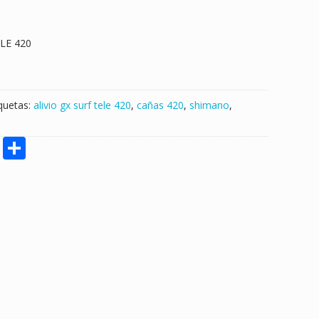
LE 420
iquetas:
alivio gx surf tele 420
,
cañas 420
,
shimano
,
M
S
e
h
ss
ar
e
e
n
g
er