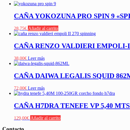
CAÑA YOKOZUNA PRO SPIN 9 «SP
28,75
€
Añadir al carrito
CAÑA RENZO VALDIERI EMPOLI-II 
38,00
€
Leer más
CAÑA DAIWA LEGALIS SQUID 862MH 
72,00
€
Leer más
CAÑA H7DRA TENEFE VP 5,40 M
129,00
€
Añadir al carrito
Contacto