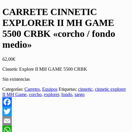
CARRETE CINNETIC
EXPLORER II MH GAME
5500 CRBK «corcho / fondo
medio»
62,00
€
Cinnetic Explore II MH GAME 5500 CRBK
Sin existencias
Categorías:
Carretes
,
Equipos
Etiquetas:
cinnetic
,
cinnetic explorer
II MH Game
,
corcho
,
explorer
,
fondo
,
sargo
Facebook
Twitter
Email