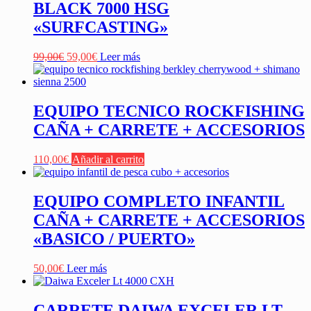
BLACK 7000 HSG
«SURFCASTING»
El
El
99,00
€
59,00
€
Leer más
precio
precio
original
actual
era:
es:
99,00€.
59,00€.
EQUIPO TECNICO ROCKFISHING
CAÑA + CARRETE + ACCESORIOS
110,00
€
Añadir al carrito
EQUIPO COMPLETO INFANTIL
CAÑA + CARRETE + ACCESORIOS
«BASICO / PUERTO»
50,00
€
Leer más
CARRETE DAIWA EXCELER LT