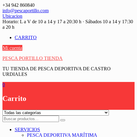
Saltar
+34 942 860840
contenido
info@pescaportillo.com
Ubicacion
Horario: L a V de 10 a 14 y 17 a 20:30 h · Sábados 10 a 14 y 17:30
a 20 h
CARRITO
Mi cuenta
PESCA PORTILLO TIENDA
TU TIENDA DE PESCA DEPORTIVA DE CASTRO
URDIALES
0
Carrito
SERVICIOS
PESCA DEPORTIVA MARÍTIMA