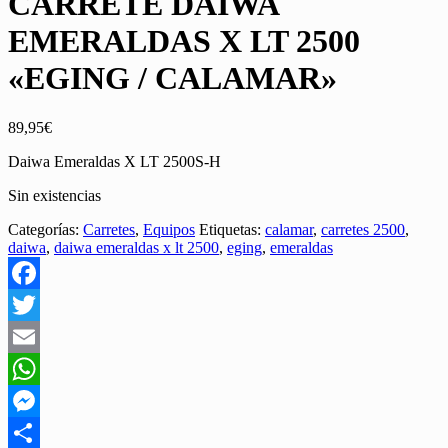
CARRETE DAIWA
EMERALDAS X LT 2500
«EGING / CALAMAR»
89,95
€
Daiwa Emeraldas X LT 2500S-H
Sin existencias
Categorías:
Carretes
,
Equipos
Etiquetas:
calamar
,
carretes 2500
,
daiwa
,
daiwa emeraldas x lt 2500
,
eging
,
emeraldas
Facebook
Twitter
Email
WhatsApp
Messenger