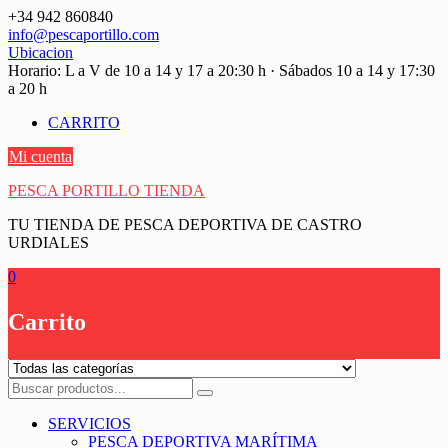
Saltar
+34 942 860840
contenido
info@pescaportillo.com
Ubicacion
Horario: L a V de 10 a 14 y 17 a 20:30 h · Sábados 10 a 14 y 17:30
a 20 h
CARRITO
Mi cuenta
PESCA PORTILLO TIENDA
TU TIENDA DE PESCA DEPORTIVA DE CASTRO
URDIALES
0
Carrito
SERVICIOS
PESCA DEPORTIVA MARÍTIMA